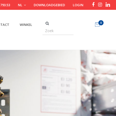
.793.53
NL
DOWNLOADGEBIED
LOGIN
0
TACT
WINKEL