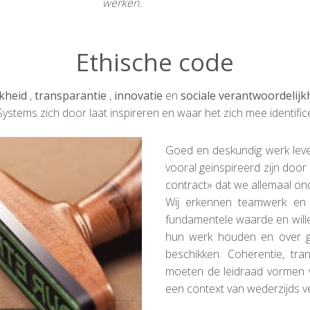
werken.
Ethische code
jkheid
,
transparantie
,
innovatie
en
sociale verantwoordelijk
ystems zich door laat inspireren en waar het zich mee identifice
Goed en deskundig werk leve
vooral geïnspireerd zijn door
contract» dat we allemaal ond
Wij erkennen teamwerk en d
fundamentele waarde en will
hun werk houden en over ged
beschikken. Coherentie, tra
moeten de leidraad vormen v
een context van wederzijds v