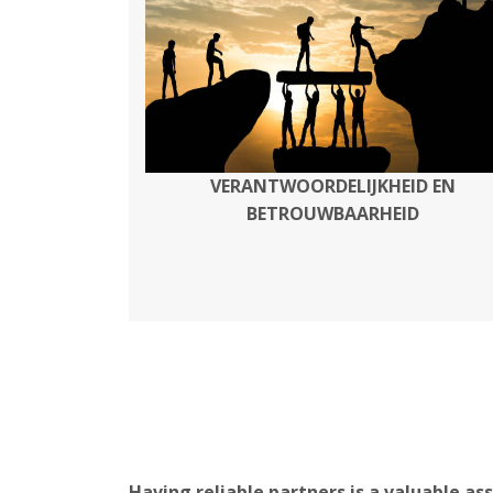
VERANTWOORDELIJKHEID EN
BETROUWBAARHEID
Having reliable partners is a valuable as