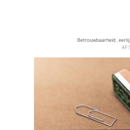
Betrouwbaarheid
,
eerli
AF S