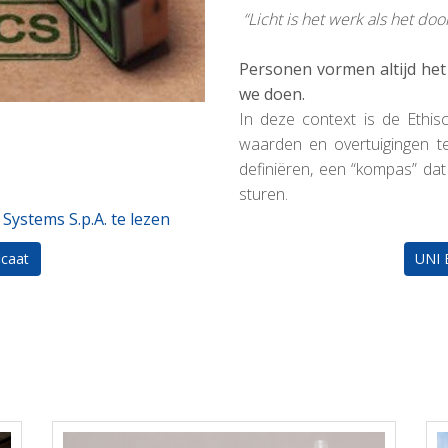
“Licht is het werk als het d
Personen vormen altijd het
we doen.
In deze context is de Ethis
waarden en overtuigingen t
definiëren, een “kompas” da
sturen.
Systems S.p.A. te lezen
icaat
UNI 