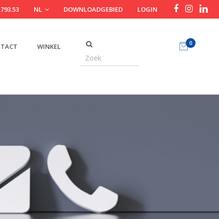
.793.53
NL
DOWNLOADGEBIED
LOGIN
0
TACT
WINKEL