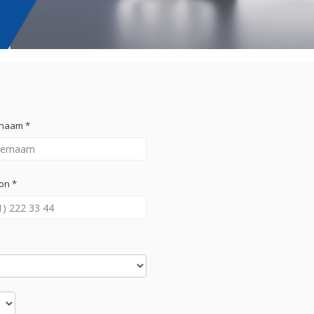
rnaam *
on *