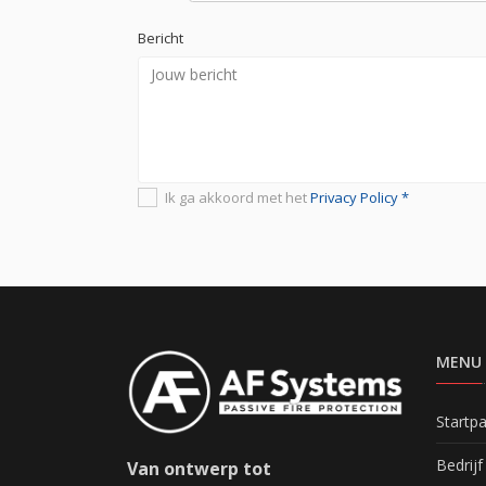
Bericht
Ik ga akkoord met het
Privacy Policy *
MENU
Startp
Bedrijf
Van ontwerp tot