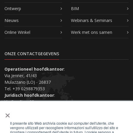
Ontwerp
BIM
Nieuws
Webinars & Seminars
Online Winkel
Werk met ons samen
ONZE CONTACTGEGEVENS
Operationeel hoofdkantoor
:
Via Jenner, 41/43
Mulazzano (LO) - 26837
Tel. +39 0298879353
Juridisch hoofdkantoor
:
Via San Siro, 38
×
Piacenza (PC) - 29121
Neem contact met ons op
Il presente sito Web archivia cookie sul computer dell'utente, che
vengono utilizzati per raccogliere informazioni sull'utilizzo del sito e
ricordare i comportamenti dell'utente in futuro. I cookie servono a