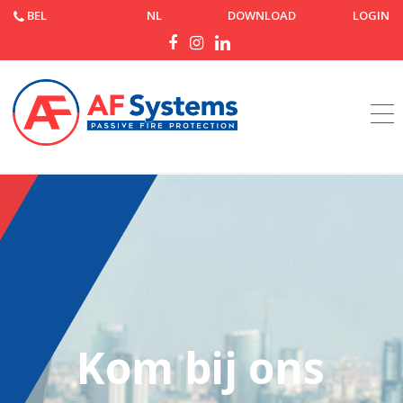
BEL
NL
DOWNLOAD
LOGIN
Startpagina
Werk met ons samen
Kom bij ons