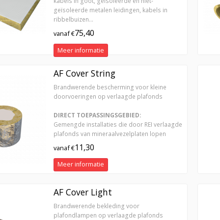
kabels in goot, geïsoleerde en niet-
geïsoleerde metalen leidingen, kabels in
ribbelbuizen...
75,40
vanaf €
Meer informatie
AF Cover String
Brandwerende bescherming voor kleine
doorvoeringen op verlaagde plafonds
DIRECT TOEPASSINGSGEBIED:
Gemengde installaties die door REI verlaagde
plafonds van mineraalvezelplaten lopen
11,30
vanaf €
Meer informatie
AF Cover Light
Brandwerende bekleding voor
plafondlampen op verlaagde plafonds