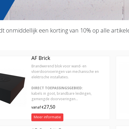
dt onmiddellijk een korting van 10% op alle artikel
AF Brick
Brandwerend blok voor wand- en
vloerdoorvoeringen van mechanische en
elektrische installaties.
DIRECT TOEPASSINGSGEBIED:
kabels in goot, brandbare leidingen,
gemengde doorvoeringen...
27,50
vanaf €
Meer informatie