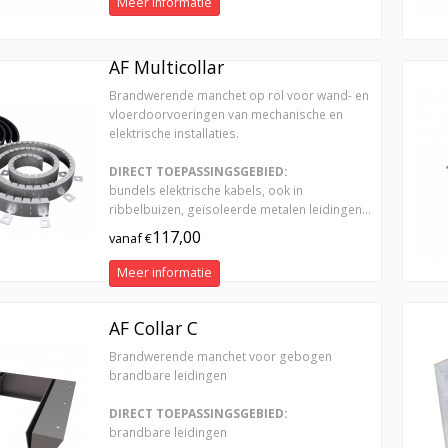
Meer informatie
AF Multicollar
Brandwerende manchet op rol voor wand- en
vloerdoorvoeringen van mechanische en
elektrische installaties.
DIRECT TOEPASSINGSGEBIED:
bundels elektrische kabels, ook in
ribbelbuizen, geïsoleerde metalen leidingen...
117,00
vanaf €
Meer informatie
AF Collar C
Brandwerende manchet voor gebogen
brandbare leidingen
DIRECT TOEPASSINGSGEBIED:
brandbare leidingen