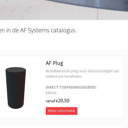
en in de AF Systems catalogus.
AF Plug
Brandwerende plug voor doorvoeringen van
elektrische installaties
DIRECT TOEPASSINGSGEBIED:
kabels
20,50
vanaf €
Meer informatie