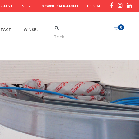
.793.53
NL
DOWNLOADGEBIED
LOGIN
0
TACT
WINKEL