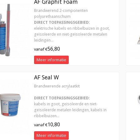
AF Graphit Foam
Brandwerend 2-componenten
polyurethaanschuim
DIRECT TOEPASSINGSGEBIED:
elektrische kabels en ribbelbuizen in goot,
geïsoleerde en niet-geïsoleerde metalen
leidingen...
56,80
vanaf €
Meer informatie
AF Seal W
Brandwerende acrylaatkit
DIRECT TOEPASSINGSGEBIED:
kabels in goot, geïsoleerde en niet-
geïsoleerde metalen leidingen, kabels in
ribbelbuizen...
10,80
vanaf €
Meer informatie