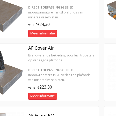
DIRECT TOEPASSINGSGEBIED:
inbouwarmaturen in REI plafonds van
mineraalvezelplaten.
24,30
vanaf €
Meer informatie
AF Cover Air
Brandwerende bekleding voor luchtroosters
op verlaagde plafonds
DIRECT TOEPASSINGSGEBIED:
inbouwroosters in REI verlaagde plafonds
van mineraalvezelplaten.
223,30
vanaf €
Meer informatie
AF Foam RM