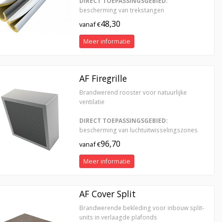
DIRECT TOEPASSINGSGEBIED:
bescherming van trekstangen
48,30
vanaf €
Meer informatie
AF Firegrille
Brandwerend rooster voor natuurlijke
ventilatie
DIRECT TOEPASSINGSGEBIED:
bescherming van luchtuitwisselingszones
96,70
vanaf €
Meer informatie
AF Cover Split
Brandwerende bekleding voor inbouw split-
units in verlaagde plafonds