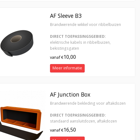
AF Sleeve B3
Brandwerende wikkel voor ribbelbuizen
DIRECT TOEPASSINGSGEBIED:
elektrische kabels in ribbelbuizen,
bekistingsgaten
10,00
vanaf €
Meer informatie
AF Junction Box
Brandwerende bekleding voor aftakdozen
DIRECT TOEPASSINGSGEBIED:
standaard aansluitdozen, aftakdozen
16,50
vanaf €