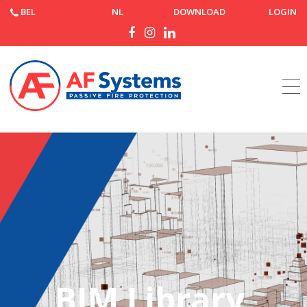
BEL
NL
DOWNLOAD
LOGIN
Startpagina
Libreria bim
BIM Library