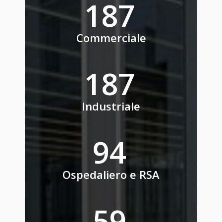
241
Commerciale
241
Industriale
121
Ospedaliero e RSA
77