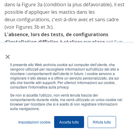
dans la Figure 3a (condition la plus défavorable), il est
possible d'appliquer les mastics dans les
deux configurations, c'est-à-dire avec et sans cadre
(voir Figures 3b et 3c).
L'absence, lors des tests, de configurations
d'installation difficiles à réaliser sur place
est l'un
×
des éléments les plus importants
pour garantir la
conformité des systèmes installés avec le certificat
. Et les efforts de Recherche & Développement d’AF
Il presente sito Web archivia cookie sul computer dell'utente, che
vengono utilizzati per raccogliere informazioni sull'utilizzo del sito e
Systems ces dernières années sont allés dans ce sens.
ricordare i comportamenti dell'utente in futuro. I cookie servono a
migliorare il sito stesso e a offrire un servizio personalizzato, sia sul
Il est important que le technicien de lutte contre
sito che tramite altri supporti. Per ulteriori informazioni sui cookie,
l'incendie, qui n'est pas habilité à étendre et/ou à
consultare l'informativa sulla privacy
valider une modification du système d'installation,
Se non si accetta l'utilizzo, non verrà tenuta traccia del
comportamento durante visita, ma verrà utilizzato un unico cookie nel
analyse de manière approfondie la solution proposée
browser per ricordare che si è scelto di non registrare informazioni
sulla navigazione.
en tenant compte de toutes les conditions limites
présentes sur les certificats.
Impostazioni cookie
Accetta tutto
Rifiuta tutto
ENCADRÉ 1