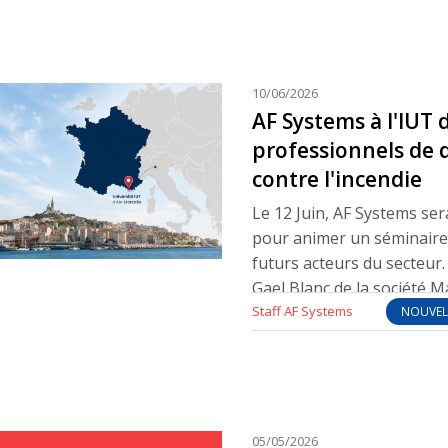
10/06/2026
AF Systems à l'IUT d
professionnels de 
contre l'incendie
Le 12 Juin, AF Systems ser
pour animer un séminaire 
futurs acteurs du secteur.
Gael Blanc de la société 
Staff AF Systems
fondamentaux de la préven
NOUVEL
incendies, avant d'aborde
aborderons ensuite plus e
les solutions spécifiques 
proposerons enfin aux ét
afin de les aider à mieux
05/05/2026