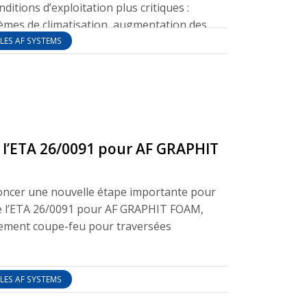
ditions d’exploitation plus critiques :
stèmes de climatisation, augmentation des
hauffe des équipements, présence de
LES AF SYSTEMS
chés — comme dans le cas des façades
ons de maintenance réalisées dans des
ales plus complexes.
ité incendie ne peut pas être abordée
 la prévention du départ de feu. Il est
aluer la capacité du bâtiment à contenir
 l’ETA 26/0091 pour AF GRAPHIT
s zones non touchées et à limiter les
uité des activités.
ncer une nouvelle étape importante pour
tre l’incendie devient donc un élément
de l’ETA 26/0091 pour AF GRAPHIT FOAM,
rement coupe-feu pour traversées
LES AF SYSTEMS