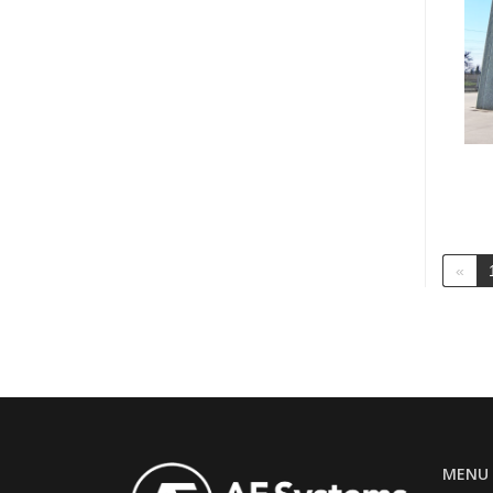
«
MENU