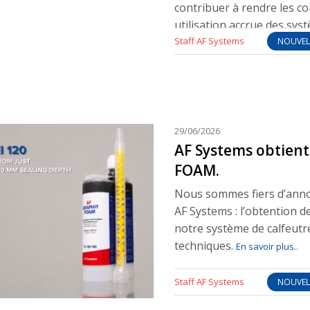
contribuer à rendre les con
utilisation accrue des sy
Staff AF Systems
charges électriques, surc
NOUVEL
matériaux davantage assé
végétalisées — et opérati
conditions environnement
Dans ce contexte, la sécur
uniquement sous l’angle de
29/06/2026
également nécessaire d’év
AF Systems obtient
l’événement, à protéger le
FOAM.
conséquences sur la contin
Nous sommes fiers d’anno
La protection passive con
AF Systems : l’obtention 
essentiel
notre système de calfeut
En savoir plus..
techniques.
En savoir plus..
Staff AF Systems
NOUVEL