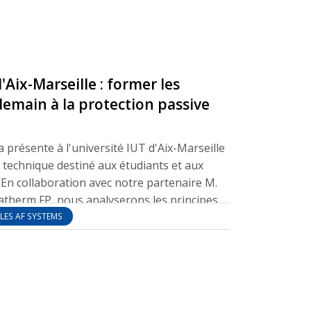
'Aix-Marseille : former les
demain à la protection passive
a présente à l'université IUT d'Aix-Marseille
technique destiné aux étudiants et aux
 En collaboration avec notre partenaire M.
Matherm FP, nous analyserons les principes
tion et de la protection contre les
LES AF SYSTEMS
r le sujet du compartimentage. Nous
n détail le calfeutrement des traversées et
qui constituent notre cœur de métier. Nous
udiants une brève démonstration pratique
 comprendre.