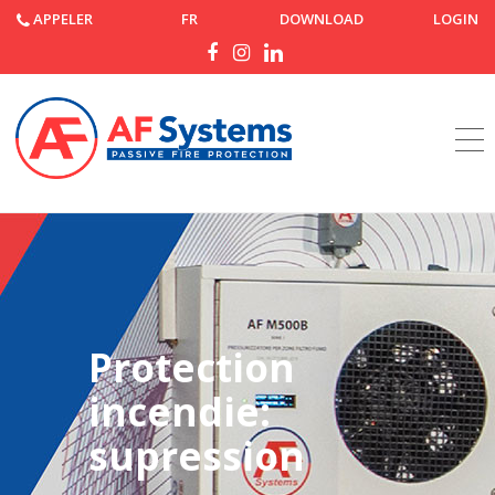
APPELER
FR
DOWNLOAD
LOGIN
Accueil
Produits
Protection
incendie:
supression