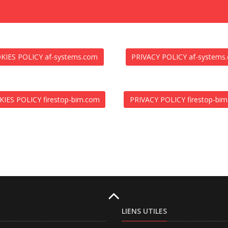
KIES POLICY af-systems.com
PRIVACY POLICY af-systems
IES POLICY firestop-bim.com
PRIVACY POLICY firestop-bi
LIENS UTILES