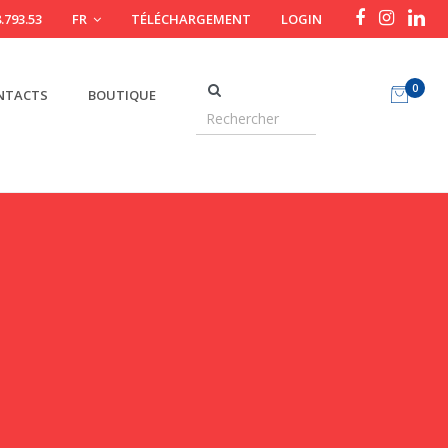
.793.53
FR
TÉLÉCHARGEMENT
LOGIN
0
NTACTS
BOUTIQUE