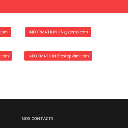
.com
INFORMATION af-systems.com
m.com
INFORMATION firestop-bim.com
NOS CONTACTS