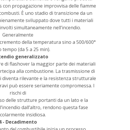
gas con propagazione improvvisa delle fiamme
combusti. È uno stadio di transizione da un
pienamente sviluppato dove tutti i materiali
involti simultaneamente nell’incendio.
Generalmente
cremento della temperatura sino a 500/600°
o tempo (da 5 a 25 min).
ncendio generalizzato
e di flashover la maggior parte dei materiali
rtecipa alla combustione. La trasmissione di
ci diventa rilevante e la resistenza strutturale
i e travi può essere seriamente compromessa. I
rischi di
o delle strutture portanti da un lato e la
ll’incendio dall’altro, rendono questa fase
icolarmente insidiosa.
4 - Decadimento
ento del combustibile inizia un processo