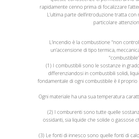
rapidamente cenno prima di focalizzare l’atte
L’ultima parte dell’introduzione tratta co
particolare attenzione
L’incendio è la combustione "non controlla
un’accensione di tipo termica, meccanica,
“combustibile”
(1) I combustibili sono le sostanze in grad
differenziandosi in combustibili solidi, li
fondamentale di ogni combustibile è il proprio
Ogni materiale ha una sua temperatura caratter
(2) I comburenti sono tutte quelle sostanze
ossidanti, sia liquide che solide o gassose 
(3) Le fonti di innesco sono quelle fonti di c