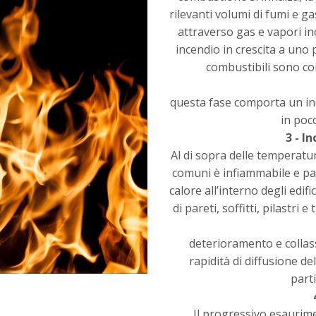
rilevanti volumi di fumi e 
attraverso gas e vapori in
incendio in crescita a uno 
combustibili sono co
questa fase comporta un in
in poc
3 - I
Al di sopra delle temperatur
comuni è infiammabile e pa
calore all’interno degli edifi
di pareti, soffitti, pilastr
deterioramento e collass
rapidità di diffusione de
part
Il progressivo esaurim