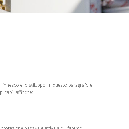
l’innesco e lo sviluppo. In questo paragrafo e
icabili affinché:
protezione passiva e attiva a cui faremo