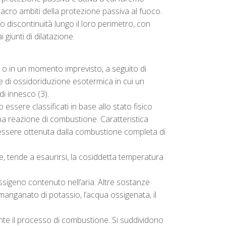
acro ambiti della protezione passiva al fuoco.
 discontinuità lungo il loro perimetro, con
 giunti di dilatazione.
o, o in un momento imprevisto, a seguito di
ne di ossidoriduzione esotermica in cui un
di innesco (3).
ssere classificati in base allo stato fisico
 una reazione di combustione. Caratteristica
ò essere ottenuta dalla combustione completa di
e, tende a esaurirsi, la cosiddetta temperatura
ossigeno contenuto nell’aria. Altre sostanze
manganato di potassio, l’acqua ossigenata, il
ante il processo di combustione. Si suddividono