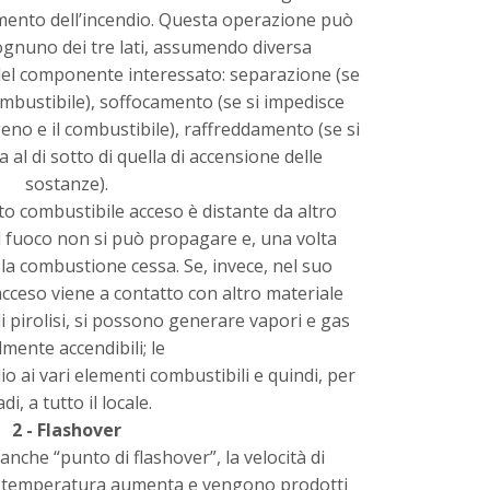
ento dell’incendio. Questa operazione può
ognuno dei tre lati, assumendo diversa
el componente interessato: separazione (se
 combustibile), soffocamento (se si impedisce
sigeno e il combustibile), raffreddamento (se si
al di sotto di quella di accensione delle
sostanze).
to combustibile acceso è distante da altro
il fuoco non si può propagare e, una volta
 la combustione cessa. Se, invece, nel suo
cceso viene a contatto con altro materiale
i pirolisi, si possono generare vapori e gas
lmente accendibili; le
 ai vari elementi combustibili e quindi, per
di, a tutto il locale.
2 - Flashover
 anche “punto di flashover”, la velocità di
la temperatura aumenta e vengono prodotti