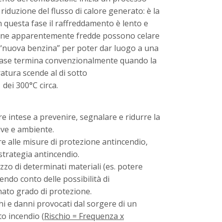
riduzione del flusso di calore generato: è la
n questa fase il raffreddamento è lento e
one apparentemente fredde possono celare
 “nuova benzina” per poter dar luogo a una
fase termina convenzionalmente quando la
tura scende al di sotto
dei 300°C circa.
re intese a prevenire, segnalare e ridurre la
ive e ambiente.
re alle misure di protezione antincendio,
strategia antincendio.
izzo di determinati materiali (es. potere
nendo conto delle possibilità di
inato grado di protezione.
chi e danni provocati dal sorgere di un
to incendio (
Rischio = Frequenza x