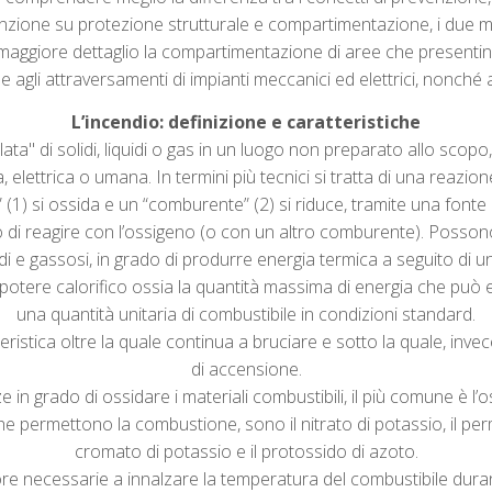
nzione su protezione strutturale e compartimentazione, i due m
n maggiore dettaglio la compartimentazione di aree che presentino
 agli attraversamenti di impianti meccanici ed elettrici, nonché ai
L’incendio: definizione e caratteristiche
ta" di solidi, liquidi o gas in un luogo non preparato allo scop
 elettrica o umana. In termini più tecnici si tratta di una reazio
 (1) si ossida e un “comburente” (2) si riduce, tramite una fonte 
o di reagire con l’ossigeno (o con un altro comburente). Possono e
quidi e gassosi, in grado di produrre energia termica a seguito di
 potere calorifico ossia la quantità massima di energia che pu
una quantità unitaria di combustibile in condizioni standard.
istica oltre la quale continua a bruciare e sotto la quale, invec
di accensione.
 in grado di ossidare i materiali combustibili, il più comune è l’
che permettono la combustione, sono il nitrato di potassio, il per
cromato di potassio e il protossido di azoto.
alore necessarie a innalzare la temperatura del combustibile dur