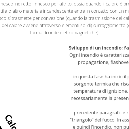
 innesco indiretto. Innesco per attrito, ossia quando il calore è p
illa o altro materiale incandescente entra in contatto con un m
nesco si trasmette per convezione (quando la trasmissione del
el calore avviene attraverso elementi solidi) o irraggiamento 
forma di onde elettromagnetiche).
Sviluppo di un incendio: fa
Ogni incendio è caratterizza
propagazione, flashover
in questa fase ha inizio i
sorgente termica che risca
temperatura di ignizione.
necessariamente la presenz
precedente paragrafo e rip
“triangolo" del fuoco. In as
e quindi l’incendio, non pu