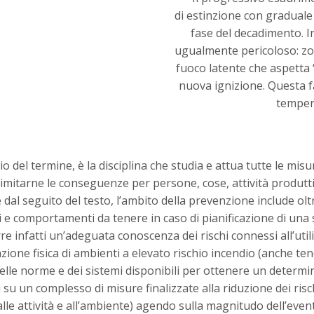
di estinzione con graduale 
fase del decadimento. I
ugualmente pericoloso: z
fuoco latente che aspetta
nuova ignizione. Questa 
tempera
 del termine, è la disciplina che studia e attua tutte le misu
 limitarne le conseguenze per persone, cose, attività produtt
dal seguito del testo, l’ambito della prevenzione include olt
hi e comportamenti da tenere in caso di pianificazione di una 
rre infatti un’adeguata conoscenza dei rischi connessi all’util
razione fisica di ambienti a elevato rischio incendio (anche te
 delle norme e dei sistemi disponibili per ottenere un determ
i su un complesso di misure finalizzate alla riduzione dei ris
alle attività e all’ambiente) agendo sulla magnitudo dell’even