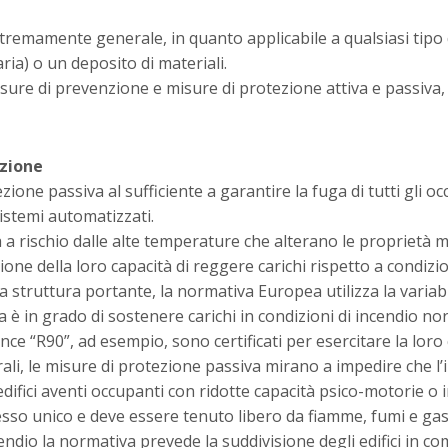
remamente generale, in quanto applicabile a qualsiasi tipo di 
aria) o un deposito di materiali.
ure di prevenzione e misure di protezione attiva e passiva, al
zione
zione passiva al sufficiente a garantire la fuga di tutti gli o
istemi automatizzati.
 a rischio dalle alte temperature che alterano le proprietà m
e della loro capacità di reggere carichi rispetto a condizion
una struttura portante, la normativa Europea utilizza la variabi
ura è in grado di sostenere carichi in condizioni di incendio 
ce “R90”, ad esempio, sono certificati per esercitare la lor
ali, le misure di protezione passiva mirano a impedire che l’i
edifici aventi occupanti con ridotte capacità psico-motorie o in
spesso unico e deve essere tenuto libero da fiamme, fumi e ga
endio la normativa prevede la suddivisione degli edifici in c