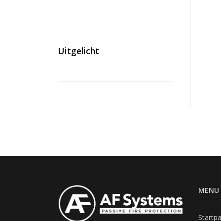
Uitgelicht
MENU
Startp