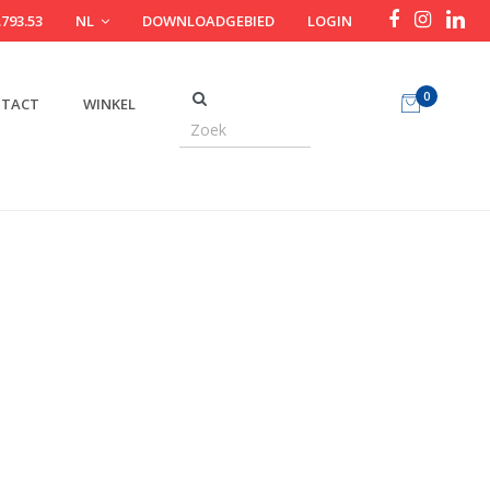
.793.53
NL
DOWNLOADGEBIED
LOGIN
0
TACT
WINKEL