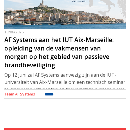
10/06/2026
AF Systems aan het IUT Aix-Marseille:
opleiding van de vakmensen van
morgen op het gebied van passieve
brandbeveiliging
Op 12 juni zal AF Systems aanwezig zijn aan de IUT-
universiteit van Aix-Marseille om een technisch seminar
te geven voor studenten en toekomstige professionals
Team AF Systems
uit de sector. In samenwerking met onze partner, de
heer Gaël Blanc van het bedrijf Matherm FP,
Lees meer..