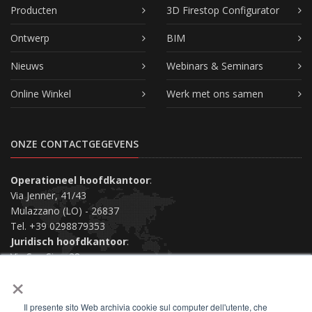
Producten
3D Firestop Configurator
Ontwerp
BIM
Nieuws
Webinars & Seminars
Online Winkel
Werk met ons samen
ONZE CONTACTGEGEVENS
Operationeel hoofdkantoor
:
Via Jenner, 41/43
Mulazzano (LO) - 26837
Tel. +39 0298879353
Juridisch hoofdkantoor
:
Via San Siro, 38
×
Piacenza (PC) - 29121
Neem contact met ons op
Il presente sito Web archivia cookie sul computer dell'utente, che