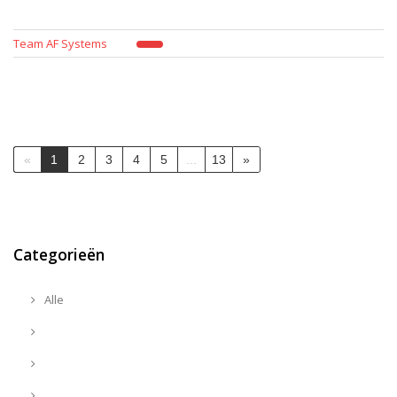
Team AF Systems
«
1
2
3
4
5
...
13
»
Categorieën
Alle