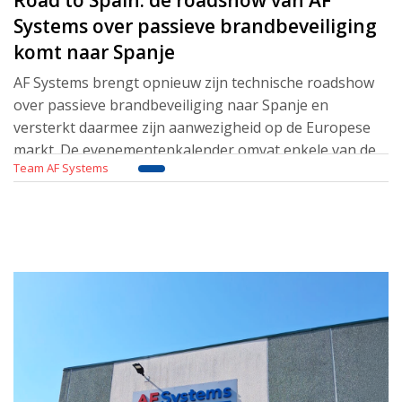
Systems over passieve brandbeveiliging
komt naar Spanje
AF Systems brengt opnieuw zijn technische roadshow
over passieve brandbeveiliging naar Spanje en
versterkt daarmee zijn aanwezigheid op de Europese
markt. De evenementenkalender omvat enkele van de
Team AF Systems
belangrijkste Spaanse steden, met bijeenkomsten over
bra
Lees meer..