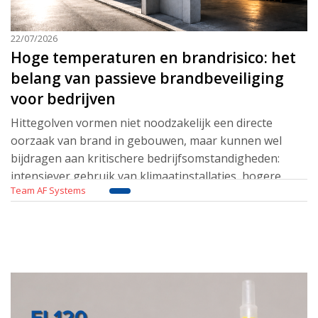
22/07/2026
Hoge temperaturen en brandrisico: het
belang van passieve brandbeveiliging
voor bedrijven
Hittegolven vormen niet noodzakelijk een directe
oorzaak van brand in gebouwen, maar kunnen wel
bijdragen aan kritischere bedrijfsomstandigheden:
intensiever gebruik van klimaatinstallaties, hogere
Team AF Systems
elektrische belastingen, oververhitting van apparatuur,
s
Lees meer..