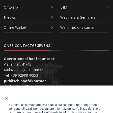
Ontwerp
BIM
Nieuws
Webinars & Seminars
Online Winkel
Werk met ons samen
ONZE CONTACTGEGEVENS
Operationeel hoofdkantoor
:
Via Jenner, 41/43
Mulazzano (LO) - 26837
Tel. +39 0298879353
Juridisch hoofdkantoor
:
Via San Siro, 38
×
Piacenza (PC) - 29121
Neem contact met ons op
Il presente sito Web archivia cookie sul computer dell'utente, che
vengono utilizzati per raccogliere informazioni sull'utilizzo del sito e
ricordare i comportamenti dell'utente in futuro. I cookie servono a