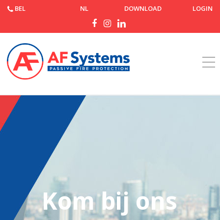
BEL
NL
DOWNLOAD
LOGIN
Startpagina
Werk met ons samen
Kom bij ons