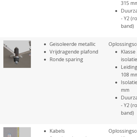
315 m
Duurza
- Y2 (r
band)
Geïsoleerde metallic
Oplossingsc
Vrijdragende plafond
Klasse 
Ronde sparing
isolatie
Leiding
108 m
Isolati
mm
Duurza
- Y2 (r
band)
Kabels
Oplossingsc