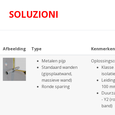
SOLUZIONI
Afbeelding
Type
Kenmerken
Metalen pijp
Oplossingsc
Standaard wanden
Klasse 
(gipsplaatwand,
isolatie
massieve wand)
Leiding
Ronde sparing
100 m
Duurza
- Y2 (r
band)