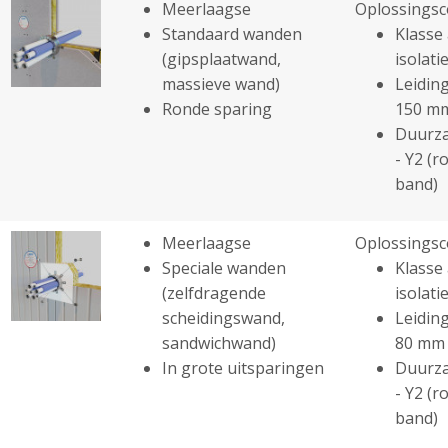
Meerlaagse
Oplossingsc
Standaard wanden
Klasse 
(gipsplaatwand,
isolatie
massieve wand)
Leiding
Ronde sparing
150 m
Duurza
- Y2 (r
band)
Meerlaagse
Oplossingsc
Speciale wanden
Klasse 
(zelfdragende
isolatie
scheidingswand,
Leiding
sandwichwand)
80 mm
In grote uitsparingen
Duurza
- Y2 (r
band)