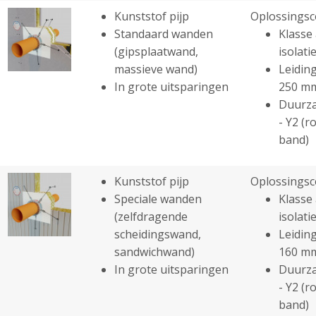
Kunststof pijp
Oplossingsc
Standaard wanden
Klasse 
(gipsplaatwand,
isolatie
massieve wand)
Leiding
In grote uitsparingen
250 m
Duurza
- Y2 (r
band)
Kunststof pijp
Oplossingsc
Speciale wanden
Klasse 
(zelfdragende
isolatie
scheidingswand,
Leiding
sandwichwand)
160 m
In grote uitsparingen
Duurza
- Y2 (r
band)