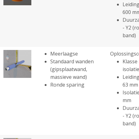
Leiding
600 m
Duurza
- Y2 (r
band)
Meerlaagse
Oplossingsc
Standaard wanden
Klasse 
(gipsplaatwand,
isolatie
massieve wand)
Leiding
Ronde sparing
63 mm
Isolati
mm
Duurza
- Y2 (r
band)