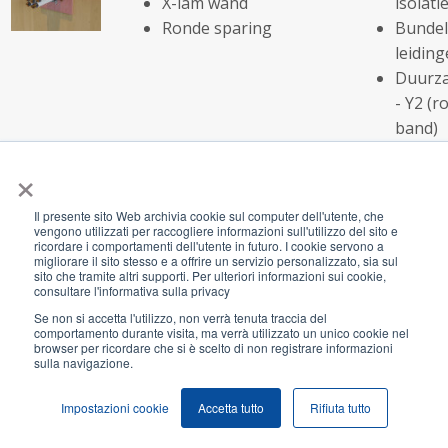
X-lam wand
isolatie
Ronde sparing
Bundel
leidin
Duurza
- Y2 (r
band)
×
Kunststof pijp
Oplossingsc
X-lam wand
Klasse 
Il presente sito Web archivia cookie sul computer dell'utente, che
vengono utilizzati per raccogliere informazioni sull'utilizzo del sito e
Ronde sparing
isolatie
ricordare i comportamenti dell'utente in futuro. I cookie servono a
Leiding
migliorare il sito stesso e a offrire un servizio personalizzato, sia sul
sito che tramite altri supporti. Per ulteriori informazioni sui cookie,
110 m
consultare l'informativa sulla privacy
Duurza
Se non si accetta l'utilizzo, non verrà tenuta traccia del
comportamento durante visita, ma verrà utilizzato un unico cookie nel
- Y2 (r
browser per ricordare che si è scelto di non registrare informazioni
band)
sulla navigazione.
Impostazioni cookie
Accetta tutto
Rifiuta tutto
Kunststof pijp
Oplossingsc
Speciale wanden
Klasse 