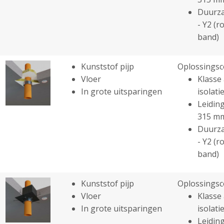
Duurza
- Y2 (r
band)
Kunststof pijp
Oplossingsc
Vloer
Klasse 
In grote uitsparingen
isolatie
Leiding
315 m
Duurza
- Y2 (r
band)
Kunststof pijp
Oplossingsc
Vloer
Klasse 
In grote uitsparingen
isolatie
Leiding