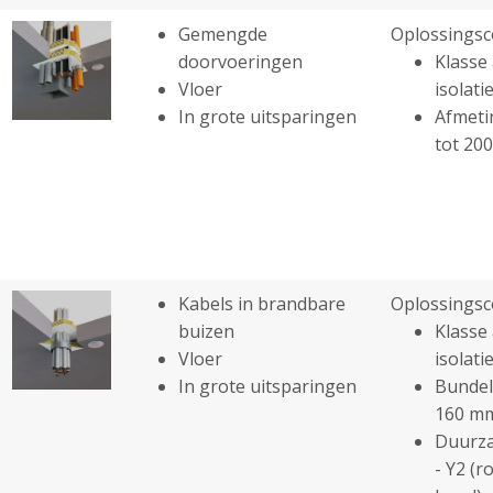
Gemengde
Oplossingsc
doorvoeringen
Klasse 
Vloer
isolatie
In grote uitsparingen
Afmeti
tot 20
Kabels in brandbare
Oplossingsc
buizen
Klasse 
Vloer
isolatie
In grote uitsparingen
Bundel
160 m
Duurza
- Y2 (r