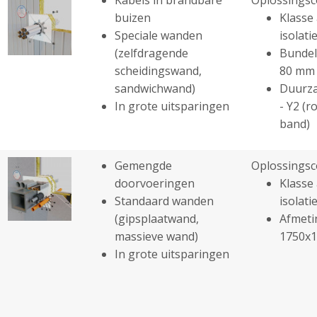
buizen
Klasse 
Speciale wanden
isolatie
(zelfdragende
Bundel
scheidingswand,
80 mm
sandwichwand)
Duurza
In grote uitsparingen
- Y2 (r
band)
Gemengde
Oplossingsc
doorvoeringen
Klasse 
Standaard wanden
isolatie
(gipsplaatwand,
Afmeti
massieve wand)
1750x
In grote uitsparingen