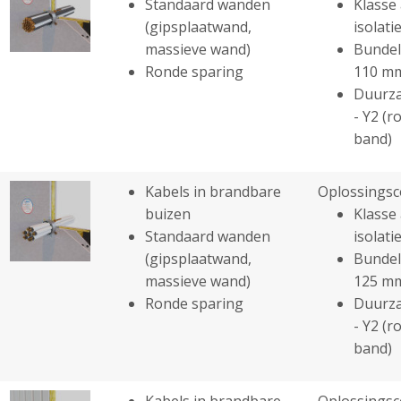
Standaard wanden
Klasse 
(gipsplaatwand,
isolatie
massieve wand)
Bundel
Ronde sparing
110 m
Duurza
- Y2 (r
band)
Kabels in brandbare
Oplossingsc
buizen
Klasse 
Standaard wanden
isolatie
(gipsplaatwand,
Bundel
massieve wand)
125 m
Ronde sparing
Duurza
- Y2 (r
band)
Kabels in brandbare
Oplossingsc