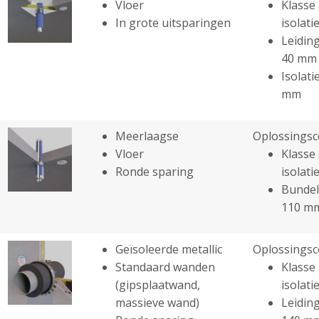
Vloer
Klasse 
In grote uitsparingen
isolatie
Leiding
40 mm
Isolati
mm
Meerlaagse
Oplossingsc
Vloer
Klasse 
Ronde sparing
isolatie
Bundel
110 m
Geïsoleerde metallic
Oplossingsc
Standaard wanden
Klasse 
(gipsplaatwand,
isolatie
massieve wand)
Leiding