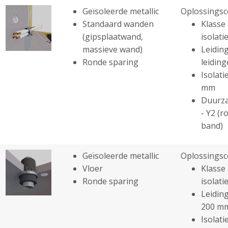
Geïsoleerde metallic
Oplossingsc
Standaard wanden
Klasse 
(gipsplaatwand,
isolatie
massieve wand)
Leiding
Ronde sparing
leidin
Isolati
mm
Duurza
- Y2 (r
band)
Geïsoleerde metallic
Oplossingsc
Vloer
Klasse 
Ronde sparing
isolatie
Leiding
200 m
Isolati