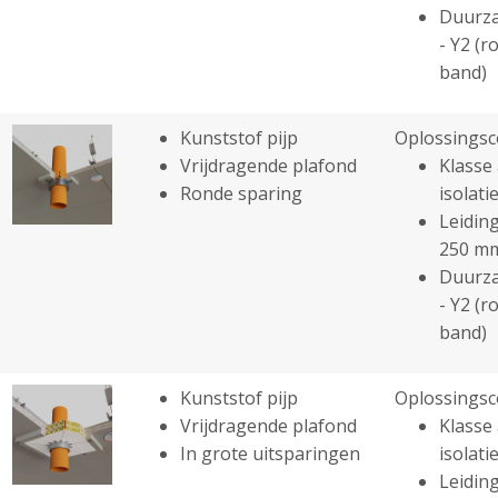
Duurza
- Y2 (r
band)
Kunststof pijp
Oplossingsc
Vrijdragende plafond
Klasse 
Ronde sparing
isolatie
Leiding
250 m
Duurza
- Y2 (r
band)
Kunststof pijp
Oplossingsc
Vrijdragende plafond
Klasse 
In grote uitsparingen
isolatie
Leiding