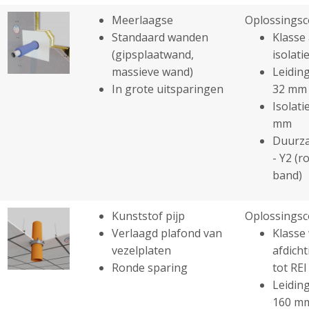
Meerlaagse
Oplossingsc
Standaard wanden
Klasse 
(gipsplaatwand,
isolatie
massieve wand)
Leiding
In grote uitsparingen
32 mm
Isolati
mm
Duurza
- Y2 (r
band)
Kunststof pijp
Oplossingsc
Verlaagd plafond van
Klasse
vezelplaten
afdicht
Ronde sparing
tot REI
Leiding
160 m