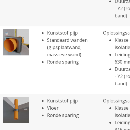
Duurza
- Y2 (r
band)
Kunststof pijp
Oplossingsc
Standaard wanden
Klasse 
(gipsplaatwand,
isolatie
massieve wand)
Leiding
Ronde sparing
630 m
Duurza
- Y2 (r
band)
Kunststof pijp
Oplossingsc
Vloer
Klasse 
Ronde sparing
isolatie
Leiding
315 m