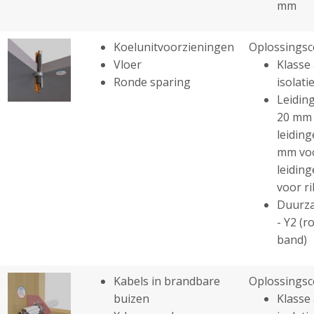
mm
Koelunitvoorzieningen
Oplossingsc
Vloer
Klasse 
Ronde sparing
isolatie
Leiding
20 mm 
leiding
mm voo
leiding
voor r
Duurza
- Y2 (r
band)
Kabels in brandbare
Oplossingsc
buizen
Klasse 