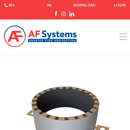
BEL
NL
DOWNLOAD
LOGIN
Startpagina
Producten
AF Collar