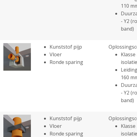
110 m
Duurza
- Y2 (r
band)
Kunststof pijp
Oplossingsc
Vloer
Klasse 
Ronde sparing
isolatie
Leiding
160 m
Duurza
- Y2 (r
band)
Kunststof pijp
Oplossingsc
Vloer
Klasse 
Ronde sparing
isolatie