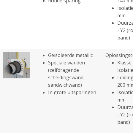
Ronde sparing
140 m
Isolati
mm
Duurza
- Y2 (r
band)
Geïsoleerde metallic
Oplossingsc
Speciale wanden
Klasse 
(zelfdragende
isolatie
scheidingswand,
Leiding
sandwichwand)
200 m
In grote uitsparingen
Isolati
mm
Duurza
- Y2 (r
band)