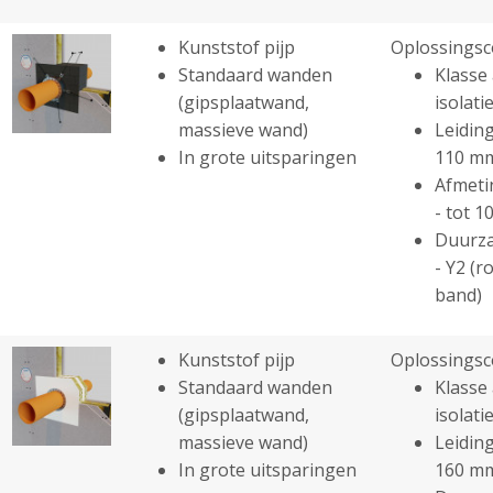
Kunststof pijp
Oplossingsc
Standaard wanden
Klasse 
(gipsplaatwand,
isolatie
massieve wand)
Leiding
In grote uitsparingen
110 m
Afmeti
- tot 
Duurza
- Y2 (r
band)
Kunststof pijp
Oplossingsc
Standaard wanden
Klasse 
(gipsplaatwand,
isolatie
massieve wand)
Leiding
In grote uitsparingen
160 m