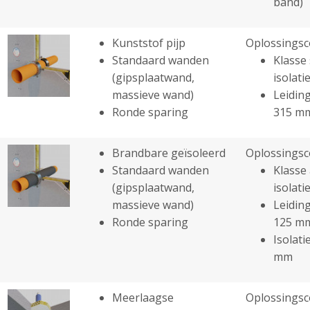
band)
Kunststof pijp
Oplossingsc
Standaard wanden
Klasse 
(gipsplaatwand,
isolatie
massieve wand)
Leiding
Ronde sparing
315 m
Brandbare geïsoleerd
Oplossingsc
Standaard wanden
Klasse 
(gipsplaatwand,
isolatie
massieve wand)
Leiding
Ronde sparing
125 m
Isolati
mm
Meerlaagse
Oplossingsc