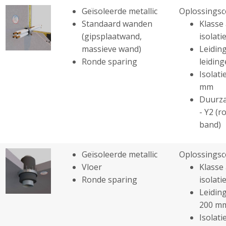
Geïsoleerde metallic
Oplossingsc
Standaard wanden
Klasse 
(gipsplaatwand,
isolatie
massieve wand)
Leiding
Ronde sparing
leidin
Isolati
mm
Duurza
- Y2 (r
band)
Geïsoleerde metallic
Oplossingsc
Vloer
Klasse 
Ronde sparing
isolatie
Leiding
200 m
Isolati