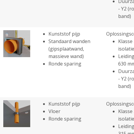
Duurza
- Y2 (r
band)
Kunststof pijp
Oplossingsc
Standaard wanden
Klasse 
(gipsplaatwand,
isolatie
massieve wand)
Leiding
Ronde sparing
630 m
Duurza
- Y2 (r
band)
Kunststof pijp
Oplossingsc
Vloer
Klasse 
Ronde sparing
isolatie
Leiding
315 m