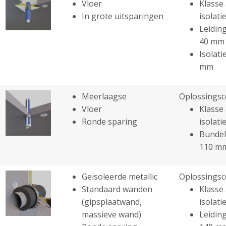
Vloer
Klasse 
In grote uitsparingen
isolatie
Leiding
40 mm
Isolati
mm
Meerlaagse
Oplossingsc
Vloer
Klasse 
Ronde sparing
isolatie
Bundel
110 m
Geïsoleerde metallic
Oplossingsc
Standaard wanden
Klasse 
(gipsplaatwand,
isolatie
massieve wand)
Leiding