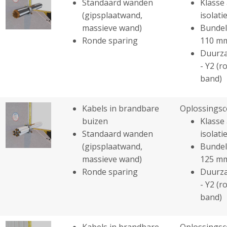
Standaard wanden
Klasse 
(gipsplaatwand,
isolatie
massieve wand)
Bundel
Ronde sparing
110 m
Duurza
- Y2 (r
band)
Kabels in brandbare
Oplossingsc
buizen
Klasse 
Standaard wanden
isolatie
(gipsplaatwand,
Bundel
massieve wand)
125 m
Ronde sparing
Duurza
- Y2 (r
band)
Kabels in brandbare
Oplossingsc