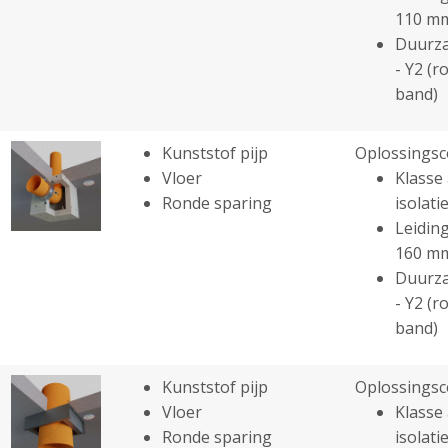
110 m
Duurza
- Y2 (r
band)
Kunststof pijp
Oplossingsc
Vloer
Klasse 
Ronde sparing
isolatie
Leiding
160 m
Duurza
- Y2 (r
band)
Kunststof pijp
Oplossingsc
Vloer
Klasse 
Ronde sparing
isolatie