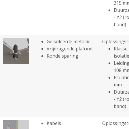
315 m
Duurza
- Y2 (r
band)
Geïsoleerde metallic
Oplossingsc
Vrijdragende plafond
Klasse 
Ronde sparing
isolatie
Leiding
108 m
Isolati
mm
Duurza
- Y2 (r
band)
Kabels
Oplossingsc