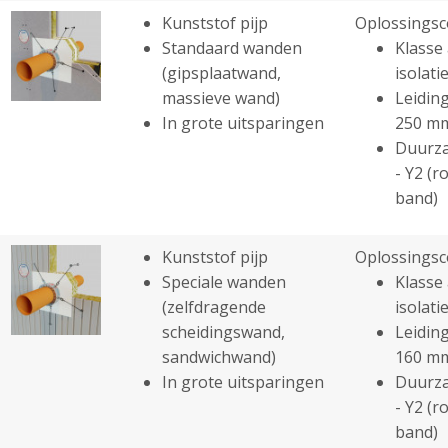
Kunststof pijp
Oplossingsc
Standaard wanden
Klasse 
(gipsplaatwand,
isolatie
massieve wand)
Leiding
In grote uitsparingen
250 m
Duurza
- Y2 (r
band)
Kunststof pijp
Oplossingsc
Speciale wanden
Klasse 
(zelfdragende
isolatie
scheidingswand,
Leiding
sandwichwand)
160 m
In grote uitsparingen
Duurza
- Y2 (r
band)