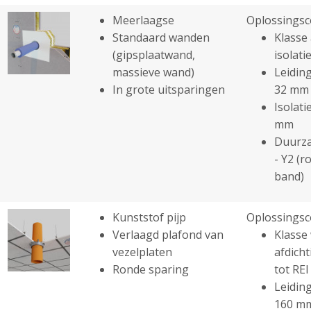
Meerlaagse
Oplossingsc
Standaard wanden
Klasse 
(gipsplaatwand,
isolatie
massieve wand)
Leiding
In grote uitsparingen
32 mm
Isolati
mm
Duurza
- Y2 (r
band)
Kunststof pijp
Oplossingsc
Verlaagd plafond van
Klasse
vezelplaten
afdicht
Ronde sparing
tot REI
Leiding
160 m