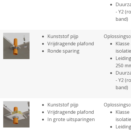
Duurza
- Y2 (r
band)
Kunststof pijp
Oplossingsc
Vrijdragende plafond
Klasse 
Ronde sparing
isolatie
Leiding
250 m
Duurza
- Y2 (r
band)
Kunststof pijp
Oplossingsc
Vrijdragende plafond
Klasse 
In grote uitsparingen
isolatie
Leiding