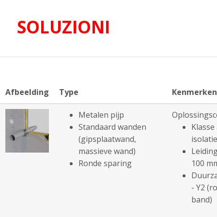
SOLUZIONI
Afbeelding
Type
Kenmerken
Metalen pijp
Oplossingsc
Standaard wanden
Klasse 
(gipsplaatwand,
isolatie
massieve wand)
Leiding
Ronde sparing
100 m
Duurza
- Y2 (r
band)