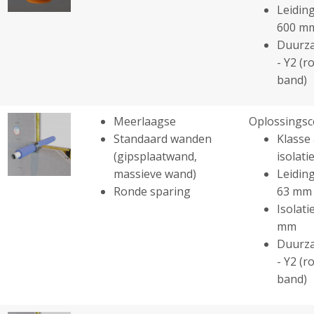
Leiding
600 m
Duurza
- Y2 (r
band)
Meerlaagse
Oplossingsc
Standaard wanden
Klasse 
(gipsplaatwand,
isolatie
massieve wand)
Leiding
Ronde sparing
63 mm
Isolati
mm
Duurza
- Y2 (r
band)