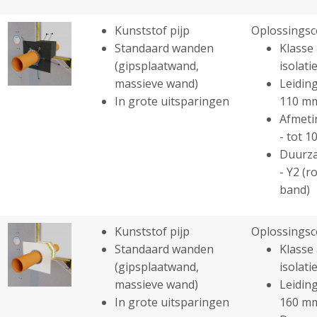
Kunststof pijp
Oplossingsc
Standaard wanden
Klasse 
(gipsplaatwand,
isolatie
massieve wand)
Leiding
In grote uitsparingen
110 m
Afmeti
- tot 
Duurza
- Y2 (r
band)
Kunststof pijp
Oplossingsc
Standaard wanden
Klasse 
(gipsplaatwand,
isolatie
massieve wand)
Leiding
In grote uitsparingen
160 m