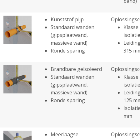
band)
Kunststof pijp
Oplossingsc
Standaard wanden
Klasse 
(gipsplaatwand,
isolatie
massieve wand)
Leiding
Ronde sparing
315 m
Brandbare geïsoleerd
Oplossingsc
Standaard wanden
Klasse 
(gipsplaatwand,
isolatie
massieve wand)
Leiding
Ronde sparing
125 m
Isolati
mm
Meerlaagse
Oplossingsc