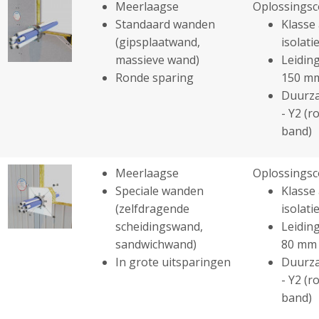
Meerlaagse
Oplossingsc
Standaard wanden
Klasse 
(gipsplaatwand,
isolatie
massieve wand)
Leiding
Ronde sparing
150 m
Duurza
- Y2 (r
band)
Meerlaagse
Oplossingsc
Speciale wanden
Klasse 
(zelfdragende
isolatie
scheidingswand,
Leiding
sandwichwand)
80 mm
In grote uitsparingen
Duurza
- Y2 (r
band)