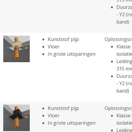
Duurza
- Y2 (r
band)
Kunststof pijp
Oplossingsc
Vloer
Klasse 
In grote uitsparingen
isolatie
Leiding
315 m
Duurza
- Y2 (r
band)
Kunststof pijp
Oplossingsc
Vloer
Klasse 
In grote uitsparingen
isolatie
Leiding