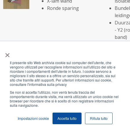
X-lam wand
isolatie
Ronde sparing
Bundel
leidin
Duurza
- Y2 (r
band)
×
Kunststof pijp
Oplossingsc
X-lam wand
Klasse 
Il presente sito Web archivia cookie sul computer dell'utente, che
vengono utilizzati per raccogliere informazioni sull'utilizzo del sito e
Ronde sparing
isolatie
ricordare i comportamenti dell'utente in futuro. I cookie servono a
Leiding
migliorare il sito stesso e a offrire un servizio personalizzato, sia sul
sito che tramite altri supporti. Per ulteriori informazioni sui cookie,
110 m
consultare l'informativa sulla privacy
Duurza
Se non si accetta l'utilizzo, non verrà tenuta traccia del
comportamento durante visita, ma verrà utilizzato un unico cookie nel
- Y2 (r
browser per ricordare che si è scelto di non registrare informazioni
band)
sulla navigazione.
Impostazioni cookie
Accetta tutto
Rifiuta tutto
Kunststof pijp
Oplossingsc
Speciale wanden
Klasse 