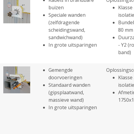
buizen
Klasse 
Speciale wanden
isolatie
(zelfdragende
Bundel
scheidingswand,
80 mm
sandwichwand)
Duurza
In grote uitsparingen
- Y2 (r
band)
Gemengde
Oplossingsc
doorvoeringen
Klasse 
Standaard wanden
isolatie
(gipsplaatwand,
Afmeti
massieve wand)
1750x
In grote uitsparingen