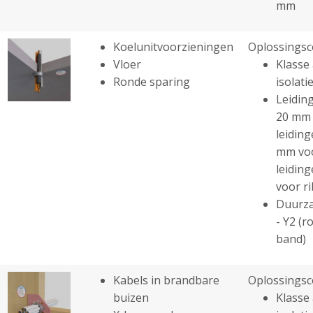
mm
Koelunitvoorzieningen
Oplossingsc
Vloer
Klasse 
Ronde sparing
isolatie
Leiding
20 mm 
leiding
mm voo
leiding
voor r
Duurza
- Y2 (r
band)
Kabels in brandbare
Oplossingsc
buizen
Klasse 