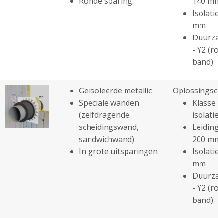
Ronde sparing
140 m
Isolati
mm
Duurza
- Y2 (r
band)
Geïsoleerde metallic
Oplossingsc
Speciale wanden
Klasse 
(zelfdragende
isolatie
scheidingswand,
Leiding
sandwichwand)
200 m
In grote uitsparingen
Isolati
mm
Duurza
- Y2 (r
band)