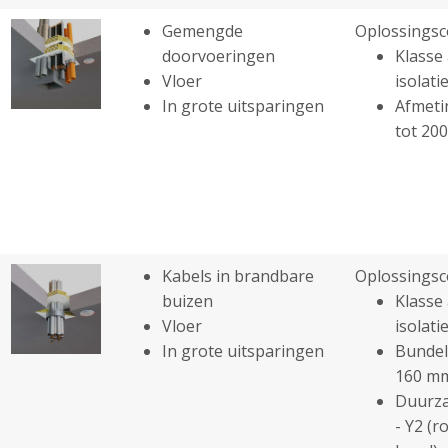
Gemengde
Oplossingsc
doorvoeringen
Klasse 
Vloer
isolatie
In grote uitsparingen
Afmeti
tot 20
Kabels in brandbare
Oplossingsc
buizen
Klasse 
Vloer
isolatie
In grote uitsparingen
Bundel
160 m
Duurza
- Y2 (r