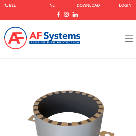
BEL
NL
DOWNLOAD
LOGIN
Startpagina
Producten
AF Collar