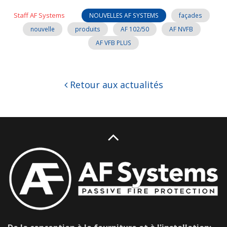
Staff AF Systems
NOUVELLES AF SYSTEMS
façades
nouvelle
produits
AF 102/50
AF NVFB
AF VFB PLUS
Retour aux actualités