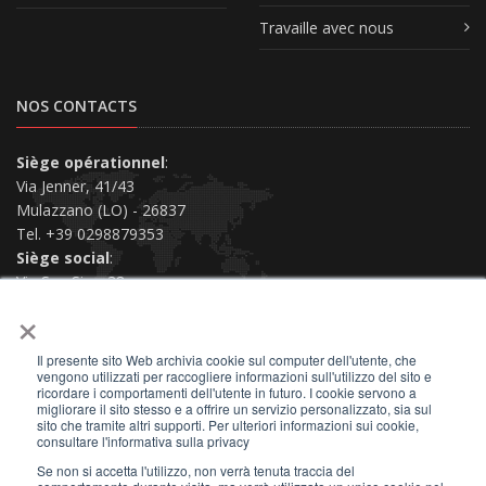
Travaille avec nous
NOS CONTACTS
Siège opérationnel
:
Via Jenner, 41/43
Mulazzano (LO) - 26837
Tel. +39 0298879353
Siège social
:
Via San Siro, 38
×
Piacenza (PC) - 29121
Nous contacter
Il presente sito Web archivia cookie sul computer dell'utente, che
vengono utilizzati per raccogliere informazioni sull'utilizzo del sito e
ricordare i comportamenti dell'utente in futuro. I cookie servono a
migliorare il sito stesso e a offrire un servizio personalizzato, sia sul
sito che tramite altri supporti. Per ulteriori informazioni sui cookie,
consultare l'informativa sulla privacy
2026 © All Rights Reserved.
Se non si accetta l'utilizzo, non verrà tenuta traccia del