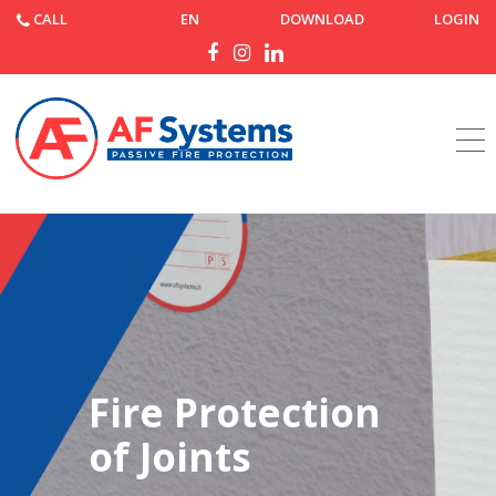
CALL
EN
DOWNLOAD
LOGIN
Home
Products
Fire Protection
of Joints