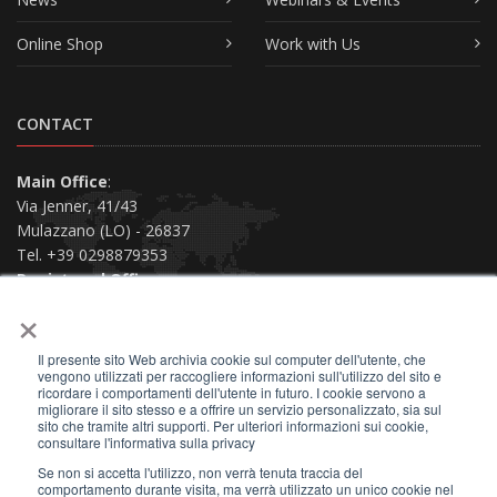
Online Shop
Work with Us
CONTACT
Main Office
:
Via Jenner, 41/43
Mulazzano (LO) - 26837
Tel. +39 0298879353
Registered Office
:
×
Via San Siro, 38
Piacenza (PC) - 29121
Il presente sito Web archivia cookie sul computer dell'utente, che
Contact us
vengono utilizzati per raccogliere informazioni sull'utilizzo del sito e
ricordare i comportamenti dell'utente in futuro. I cookie servono a
migliorare il sito stesso e a offrire un servizio personalizzato, sia sul
sito che tramite altri supporti. Per ulteriori informazioni sui cookie,
consultare l'informativa sulla privacy
Se non si accetta l'utilizzo, non verrà tenuta traccia del
2026 © All Rights Reserved.
comportamento durante visita, ma verrà utilizzato un unico cookie nel