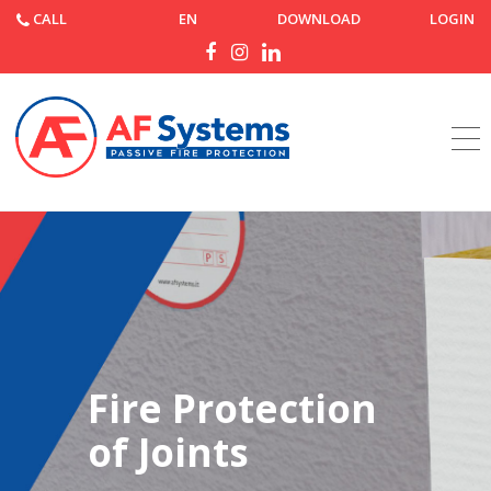
CALL
EN
DOWNLOAD
LOGIN
Home
Products
Fire Protection
of Joints