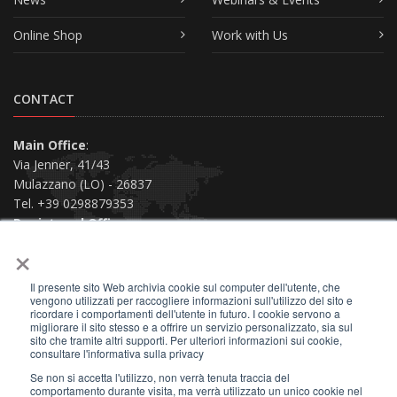
Online Shop
Work with Us
CONTACT
Main Office
:
Via Jenner, 41/43
Mulazzano (LO) - 26837
Tel. +39 0298879353
Registered Office
:
×
Via San Siro, 38
Piacenza (PC) - 29121
Il presente sito Web archivia cookie sul computer dell'utente, che
Contact us
vengono utilizzati per raccogliere informazioni sull'utilizzo del sito e
ricordare i comportamenti dell'utente in futuro. I cookie servono a
migliorare il sito stesso e a offrire un servizio personalizzato, sia sul
sito che tramite altri supporti. Per ulteriori informazioni sui cookie,
consultare l'informativa sulla privacy
Se non si accetta l'utilizzo, non verrà tenuta traccia del
2026 © All Rights Reserved.
comportamento durante visita, ma verrà utilizzato un unico cookie nel