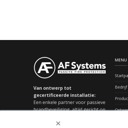
MENU
Startp
Bedrijf
Van ontwerp tot
gecertificeerde installatie:
Produc
Een enkele partner voor passieve
brandbeveiliging, altijd gericht op
Ontwe
×
innovatie.
Nieuw