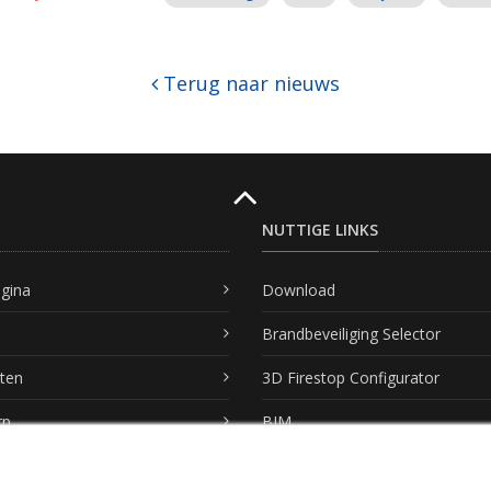
Terug naar nieuws
NUTTIGE LINKS
agina
Download
Brandbeveiliging Selector
ten
3D Firestop Configurator
rp
BIM
s
Webinars & Seminars