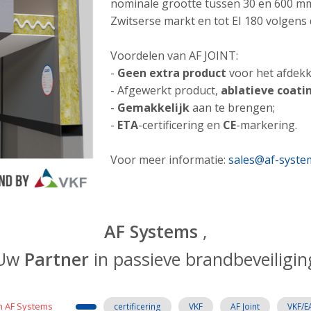
nominale grootte tussen 30 en 600 mm,
Zwitserse markt en tot EI 180 volgen
Voordelen van AF JOINT:
-
Geen extra product
voor het afdekk
- Afgewerkt product,
ablatieve coati
-
Gemakkelijk
aan te brengen;
-
ETA
-certificering en
CE
-markering.
Voor meer informatie:
sales@af-syste
AF Systems
,
Uw
Partner
in passieve brandbeveiligin
 AF Systems
certificering
VKF
AF Joint
VKF/E