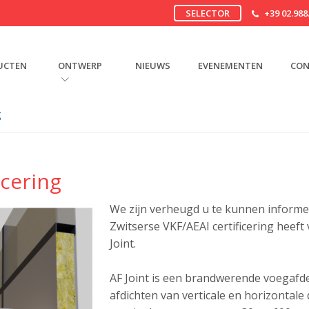
SELECTOR
+39 02.988
UCTEN
ONTWERP
NIEUWS
EVENEMENTEN
CON
g
icering
We zijn verheugd u te kunnen informe
Zwitserse VKF/AEAI certificering heeft
Joint.
AF Joint is een brandwerende voegafd
afdichten van verticale en horizontale