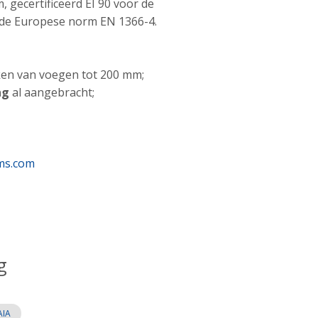
 gecertificeerd EI 90 voor de
s de Europese norm EN 1366-4.
en van voegen tot 200 mm;
ng
al aangebracht;
ms.com
g
AIA