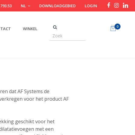
.793.53
NL
DOWNLOADGEBIED
LOGIN
0
TACT
WINKEL
ren dat AF Systems de
 verkregen voor het product AF
ekking geschikt voor het
 dilatatievoegen met een