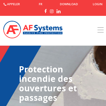
APPELER
FR
DOWNLOAD
LOGIN
Accueil
Produits
Protection
incendie des
ouvertures et
passages