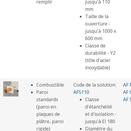
remplir
jusqu'à 110
mm
Taille de la
ouverture -
jusqu'à 1000 x
600 mm
Classe de
durabilité - Y2
(tôle d'acier
inoxydable)
Combustible
Code de la solution:
AF 
Paroi
AFS110
AF 
standards
Classe
AF 
(paroi en
d'étanchéité
plaques de
et d'isolation -
plâtre, paroi
jusqu'à EI 180
rigide)
Diamètre du