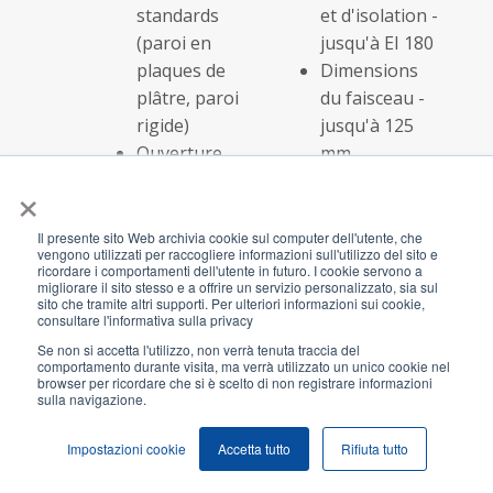
standards
et d'isolation -
(paroi en
jusqu'à EI 180
plaques de
Dimensions
plâtre, paroi
du faisceau -
rigide)
jusqu'à 125
Ouverture
mm
sur mesure
Classe de
×
durabilité - Y2
(tôle d'acier
Il presente sito Web archivia cookie sul computer dell'utente, che
vengono utilizzati per raccogliere informazioni sull'utilizzo del sito e
inoxydable)
ricordare i comportamenti dell'utente in futuro. I cookie servono a
migliorare il sito stesso e a offrire un servizio personalizzato, sia sul
sito che tramite altri supporti. Per ulteriori informazioni sui cookie,
consultare l'informativa sulla privacy
Câbles dans
Code de la solution:
AF 
Se non si accetta l'utilizzo, non verrà tenuta traccia del
des tuyaux
AFS184
AF 
comportamento durante visita, ma verrà utilizzato un unico cookie nel
combustibles
Classe
AF 
browser per ricordare che si è scelto di non registrare informazioni
sulla navigazione.
Parois
d'étanchéité
spéciaux
et d'isolation -
Impostazioni cookie
Accetta tutto
Rifiuta tutto
(cloison
EI 120
autoportante,
Dimensions