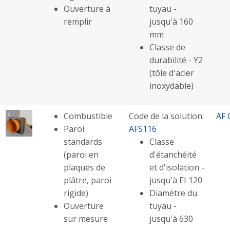
Ouverture à
tuyau -
remplir
jusqu'à 160
mm
Classe de
durabilité - Y2
(tôle d'acier
inoxydable)
Combustible
Code de la solution:
AF 
Paroi
AFS116
standards
Classe
(paroi en
d'étanchéité
plaques de
et d'isolation -
plâtre, paroi
jusqu'à EI 120
rigide)
Diamètre du
Ouverture
tuyau -
sur mesure
jusqu'à 630