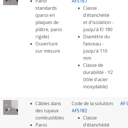
Paroi
AFS167
standards
Classe
(paroi en
d'étanchéité
plaques de
et d'isolation -
plâtre, paroi
jusqu'à EI 180
rigide)
Diamètre du
Ouverture
faisceau -
sur mesure
jusqu'à 110
mm
Classe de
durabilité - Y2
(tôle d'acier
inoxydable)
Câbles dans
Code de la solution:
AF 
des tuyaux
AFS182
combustibles
Classe
Paroi
d'étanchéité