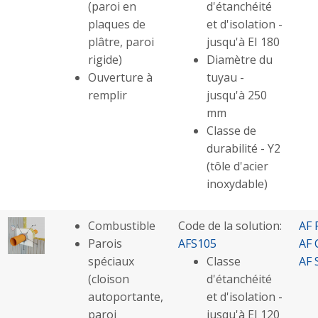
(paroi en
d'étanchéité
plaques de
et d'isolation -
plâtre, paroi
jusqu'à EI 180
rigide)
Diamètre du
Ouverture à
tuyau -
remplir
jusqu'à 250
mm
Classe de
durabilité - Y2
(tôle d'acier
inoxydable)
Combustible
Code de la solution:
AF 
Parois
AFS105
AF 
spéciaux
Classe
AF 
(cloison
d'étanchéité
autoportante,
et d'isolation -
paroi
jusqu'à EI 120