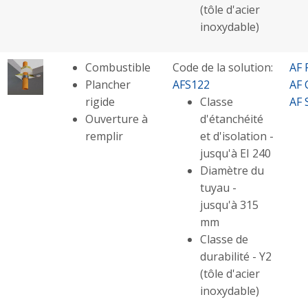
(tôle d'acier
inoxydable)
Combustible
Code de la solution:
AF 
Plancher
AFS122
AF 
rigide
Classe
AF 
Ouverture à
d'étanchéité
remplir
et d'isolation -
jusqu'à EI 240
Diamètre du
tuyau -
jusqu'à 315
mm
Classe de
durabilité - Y2
(tôle d'acier
inoxydable)