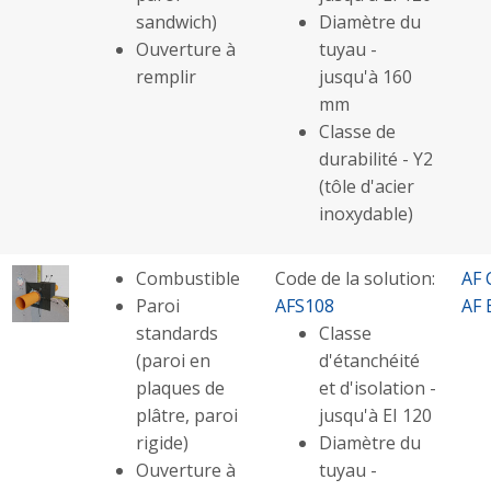
sandwich)
Diamètre du
Ouverture à
tuyau -
remplir
jusqu'à 160
mm
Classe de
durabilité - Y2
(tôle d'acier
inoxydable)
Combustible
Code de la solution:
AF 
Paroi
AFS108
AF 
standards
Classe
(paroi en
d'étanchéité
plaques de
et d'isolation -
plâtre, paroi
jusqu'à EI 120
rigide)
Diamètre du
Ouverture à
tuyau -