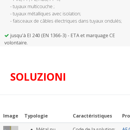
- tuyaux multicouche ;
- tuyaux métalliques avec isolation;
- faisceaux de câbles électriques dans tuyaux ondulés;
jusqu'à EI 240 (EN 1366-3) - ETA et marquage CE
volontaire.
SOLUZIONI
Image
Typologie
Caractéristiques
Pro
Métal nu
Code de la solution:
AF 