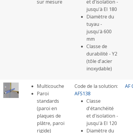
sur mesure
et d'isolation -
jusqu'à EI 180
Diamètre du
tuyau -
jusqu'à 600
mm
Classe de
durabilité - Y2
(tôle d'acier
inoxydable)
Multicouche
Code de la solution:
AF 
Paroi
AFS138
standards
Classe
(paroi en
d'étanchéité
plaques de
et d'isolation -
plâtre, paroi
jusqu'à EI 120
rigide)
Diamètre du