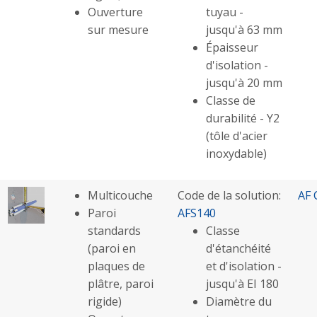
Ouverture
tuyau -
sur mesure
jusqu'à 63 mm
Épaisseur
d'isolation -
jusqu'à 20 mm
Classe de
durabilité - Y2
(tôle d'acier
inoxydable)
Multicouche
Code de la solution:
AF 
Paroi
AFS140
standards
Classe
(paroi en
d'étanchéité
plaques de
et d'isolation -
plâtre, paroi
jusqu'à EI 180
rigide)
Diamètre du