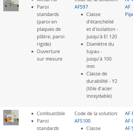
Paroi
AFS97
AF
standards
Classe
Pip
(paroi en
d'étanchéité
plaques de
et d'isolation -
plâtre, paroi
jusqu'à EI 120
rigide)
Diamètre du
Ouverture
tuyau -
sur mesure
jusqu'à 100
mm
Classe de
durabilité - Y2
(tôle d'acier
inoxydable)
Combustible
Code de la solution:
AF 
Paroi
AFS100
AF 
standards
Classe
AF 