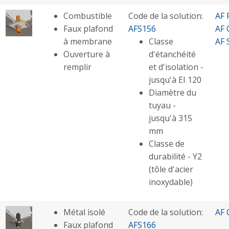
Combustible
Code de la solution:
AF 
Faux plafond
AFS156
AF 
à membrane
Classe
AF 
Ouverture à
d'étanchéité
remplir
et d'isolation -
jusqu'à EI 120
Diamètre du
tuyau -
jusqu'à 315
mm
Classe de
durabilité - Y2
(tôle d'acier
inoxydable)
Métal isolé
Code de la solution:
AF 
Faux plafond
AFS166