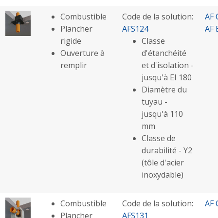
Combustible
Code de la solution:
AF 
Plancher
AFS124
AF 
rigide
Classe
Ouverture à
d'étanchéité
remplir
et d'isolation -
jusqu'à EI 180
Diamètre du
tuyau -
jusqu'à 110
mm
Classe de
durabilité - Y2
(tôle d'acier
inoxydable)
Combustible
Code de la solution:
AF 
Plancher
AFS131