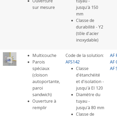
Ouverture
tuyau -
sur mesure
jusqu'à 150
mm
Classe de
durabilité - Y2
(tôle d'acier
inoxydable)
Multicouche
Code de la solution:
AF 
Parois
AFS142
AF 
spéciaux
Classe
AF 
(cloison
d'étanchéité
autoportante,
et d'isolation -
paroi
jusqu'à EI 120
sandwich)
Diamètre du
Ouverture à
tuyau -
remplir
jusqu'à 80 mm
Classe de