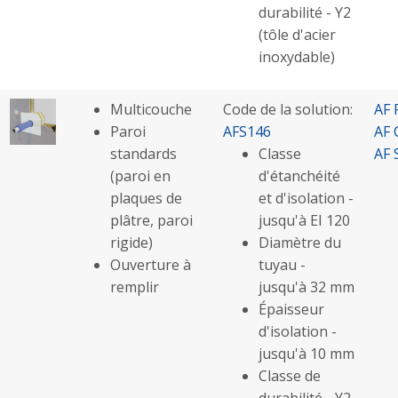
durabilité - Y2
(tôle d'acier
inoxydable)
Multicouche
Code de la solution:
AF 
Paroi
AFS146
AF 
standards
Classe
AF 
(paroi en
d'étanchéité
plaques de
et d'isolation -
plâtre, paroi
jusqu'à EI 120
rigide)
Diamètre du
Ouverture à
tuyau -
remplir
jusqu'à 32 mm
Épaisseur
d'isolation -
jusqu'à 10 mm
Classe de
durabilité - Y2