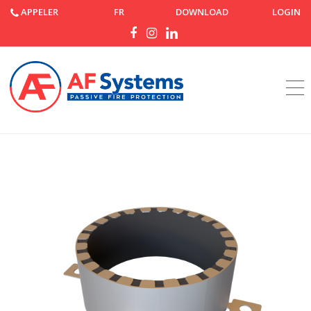
APPELER
FR
DOWNLOAD
LOGIN
Accueil
Produits
AF Collar