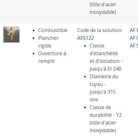
(tôle d'acier
inoxydable)
Combustible
Code de la solution:
AF 
Plancher
AFS122
AF 
rigide
Classe
AF 
Ouverture à
d'étanchéité
remplir
et d'isolation -
jusqu'à EI 240
Diamètre du
tuyau -
jusqu'à 315
mm
Classe de
durabilité - Y2
(tôle d'acier
inoxydable)