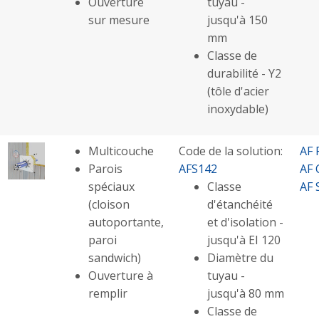
Ouverture
tuyau -
sur mesure
jusqu'à 150
mm
Classe de
durabilité - Y2
(tôle d'acier
inoxydable)
Multicouche
Code de la solution:
AF 
Parois
AFS142
AF 
spéciaux
Classe
AF 
(cloison
d'étanchéité
autoportante,
et d'isolation -
paroi
jusqu'à EI 120
sandwich)
Diamètre du
Ouverture à
tuyau -
remplir
jusqu'à 80 mm
Classe de