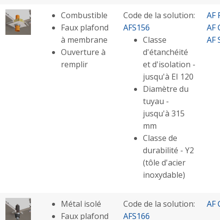
Combustible
Code de la solution:
AF 
Faux plafond
AFS156
AF 
à membrane
Classe
AF 
Ouverture à
d'étanchéité
remplir
et d'isolation -
jusqu'à EI 120
Diamètre du
tuyau -
jusqu'à 315
mm
Classe de
durabilité - Y2
(tôle d'acier
inoxydable)
Métal isolé
Code de la solution:
AF 
Faux plafond
AFS166