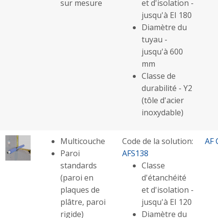
sur mesure
et d'isolation -
jusqu'à EI 180
Diamètre du
tuyau -
jusqu'à 600
mm
Classe de
durabilité - Y2
(tôle d'acier
inoxydable)
Multicouche
Code de la solution:
AF 
Paroi
AFS138
standards
Classe
(paroi en
d'étanchéité
plaques de
et d'isolation -
plâtre, paroi
jusqu'à EI 120
rigide)
Diamètre du