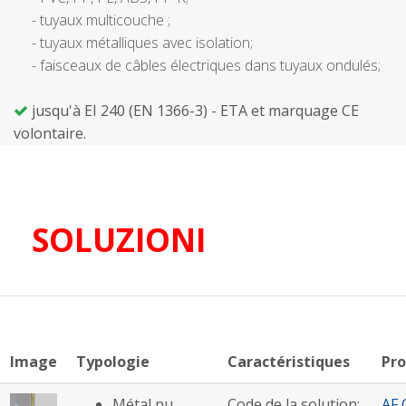
- tuyaux multicouche ;
- tuyaux métalliques avec isolation;
- faisceaux de câbles électriques dans tuyaux ondulés;
jusqu'à EI 240 (EN 1366-3) - ETA et marquage CE
volontaire.
SOLUZIONI
Image
Typologie
Caractéristiques
Pro
Métal nu
Code de la solution:
AF 