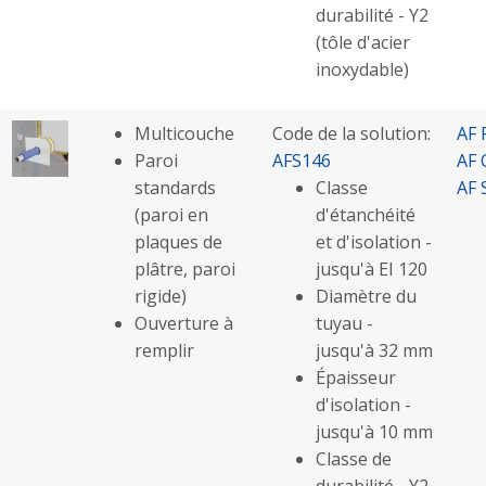
durabilité - Y2
(tôle d'acier
inoxydable)
Multicouche
Code de la solution:
AF 
Paroi
AFS146
AF 
standards
Classe
AF 
(paroi en
d'étanchéité
plaques de
et d'isolation -
plâtre, paroi
jusqu'à EI 120
rigide)
Diamètre du
Ouverture à
tuyau -
remplir
jusqu'à 32 mm
Épaisseur
d'isolation -
jusqu'à 10 mm
Classe de
durabilité - Y2