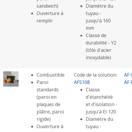
sandwich)
Diamètre du
Ouverture à
tuyau -
remplir
jusqu'à 160
mm
Classe de
durabilité - Y2
(tôle d'acier
inoxydable)
Combustible
Code de la solution:
AF 
Paroi
AFS108
AF 
standards
Classe
(paroi en
d'étanchéité
plaques de
et d'isolation -
plâtre, paroi
jusqu'à EI 120
rigide)
Diamètre du
Ouverture à
tuyau -