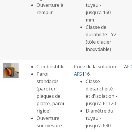
Ouverture à
tuyau -
remplir
jusqu'à 160
mm
Classe de
durabilité - Y2
(tôle d'acier
inoxydable)
Combustible
Code de la solution:
AF 
Paroi
AFS116
standards
Classe
(paroi en
d'étanchéité
plaques de
et d'isolation -
plâtre, paroi
jusqu'à EI 120
rigide)
Diamètre du
Ouverture
tuyau -
sur mesure
jusqu'à 630