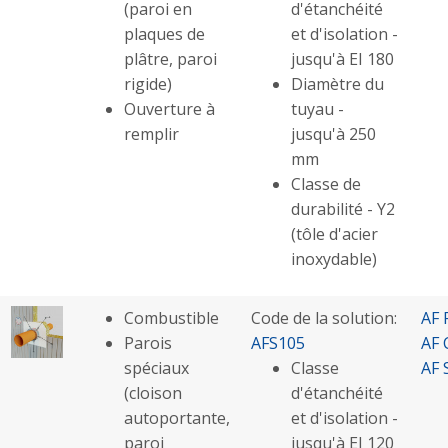
(paroi en
d'étanchéité
plaques de
et d'isolation -
plâtre, paroi
jusqu'à EI 180
rigide)
Diamètre du
Ouverture à
tuyau -
remplir
jusqu'à 250
mm
Classe de
durabilité - Y2
(tôle d'acier
inoxydable)
Combustible
Code de la solution:
AF 
Parois
AFS105
AF 
spéciaux
Classe
AF 
(cloison
d'étanchéité
autoportante,
et d'isolation -
paroi
jusqu'à EI 120