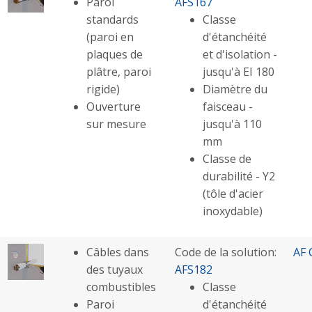
Paroi
AFS167
standards
Classe
(paroi en
d'étanchéité
plaques de
et d'isolation -
plâtre, paroi
jusqu'à EI 180
rigide)
Diamètre du
Ouverture
faisceau -
sur mesure
jusqu'à 110
mm
Classe de
durabilité - Y2
(tôle d'acier
inoxydable)
Câbles dans
Code de la solution:
AF 
des tuyaux
AFS182
combustibles
Classe
Paroi
d'étanchéité