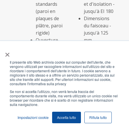
standards
et d'isolation -
(paroi en
jusqu'à EI 180
plaques de
Dimensions
plâtre, paroi
du faisceau -
rigide)
jusqu'à 125
Ouverture
mm
sur mesure
Classe de
×
durabilité - Y2
(tôle d'acier
Il presente sito Web archivia cookie sul computer dell'utente, che
vengono utilizzati per raccogliere informazioni sull'utilizzo del sito e
inoxydable)
ricordare i comportamenti dell'utente in futuro. I cookie servono a
migliorare il sito stesso e a offrire un servizio personalizzato, sia sul
sito che tramite altri supporti. Per ulteriori informazioni sui cookie,
consultare l'informativa sulla privacy
Câbles dans
Code de la solution:
AF 
Se non si accetta l'utilizzo, non verrà tenuta traccia del
des tuyaux
AFS184
AF 
comportamento durante visita, ma verrà utilizzato un unico cookie nel
combustibles
Classe
AF 
browser per ricordare che si è scelto di non registrare informazioni
sulla navigazione.
Parois
d'étanchéité
spéciaux
et d'isolation -
Impostazioni cookie
Accetta tutto
Rifiuta tutto
(cloison
EI 120
autoportante,
Dimensions