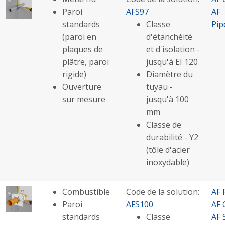
Paroi
AFS97
AF
standards
Classe
Pip
(paroi en
d'étanchéité
plaques de
et d'isolation -
plâtre, paroi
jusqu'à EI 120
rigide)
Diamètre du
Ouverture
tuyau -
sur mesure
jusqu'à 100
mm
Classe de
durabilité - Y2
(tôle d'acier
inoxydable)
Combustible
Code de la solution:
AF 
Paroi
AFS100
AF 
standards
Classe
AF 