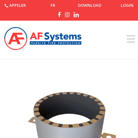
APPELER
FR
DOWNLOAD
LOGIN
Accueil
Produits
AF Collar