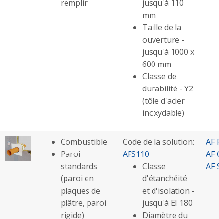
remplir
jusqu'à 110
mm
Taille de la
ouverture -
jusqu'à 1000 x
600 mm
Classe de
durabilité - Y2
(tôle d'acier
inoxydable)
Combustible
Code de la solution:
AF 
Paroi
AFS110
AF 
standards
Classe
AF 
(paroi en
d'étanchéité
plaques de
et d'isolation -
plâtre, paroi
jusqu'à EI 180
rigide)
Diamètre du