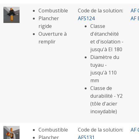
Combustible
Code de la solution:
AF 
Plancher
AFS124
AF 
rigide
Classe
Ouverture à
d'étanchéité
remplir
et d'isolation -
jusqu'à EI 180
Diamètre du
tuyau -
jusqu'à 110
mm
Classe de
durabilité - Y2
(tôle d'acier
inoxydable)
Combustible
Code de la solution:
AF 
Plancher
AFS131