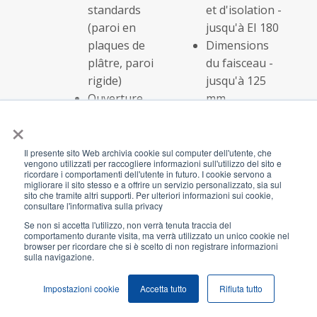
standards
et d'isolation -
(paroi en
jusqu'à EI 180
plaques de
Dimensions
plâtre, paroi
du faisceau -
rigide)
jusqu'à 125
Ouverture
mm
sur mesure
Classe de
×
durabilité - Y2
(tôle d'acier
Il presente sito Web archivia cookie sul computer dell'utente, che
vengono utilizzati per raccogliere informazioni sull'utilizzo del sito e
inoxydable)
ricordare i comportamenti dell'utente in futuro. I cookie servono a
migliorare il sito stesso e a offrire un servizio personalizzato, sia sul
sito che tramite altri supporti. Per ulteriori informazioni sui cookie,
consultare l'informativa sulla privacy
Câbles dans
Code de la solution:
AF 
Se non si accetta l'utilizzo, non verrà tenuta traccia del
des tuyaux
AFS184
AF 
comportamento durante visita, ma verrà utilizzato un unico cookie nel
combustibles
Classe
AF 
browser per ricordare che si è scelto di non registrare informazioni
sulla navigazione.
Parois
d'étanchéité
spéciaux
et d'isolation -
Impostazioni cookie
Accetta tutto
Rifiuta tutto
(cloison
EI 120
autoportante,
Dimensions