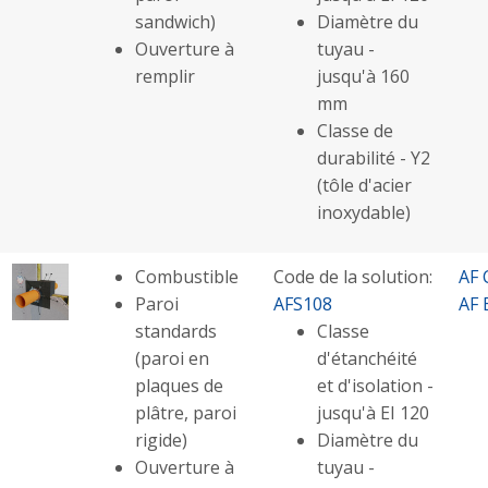
sandwich)
Diamètre du
Ouverture à
tuyau -
remplir
jusqu'à 160
mm
Classe de
durabilité - Y2
(tôle d'acier
inoxydable)
Combustible
Code de la solution:
AF 
Paroi
AFS108
AF 
standards
Classe
(paroi en
d'étanchéité
plaques de
et d'isolation -
plâtre, paroi
jusqu'à EI 120
rigide)
Diamètre du
Ouverture à
tuyau -