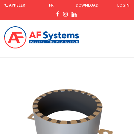
APPELER
FR
DOWNLOAD
LOGIN
Accueil
Produits
AF Collar