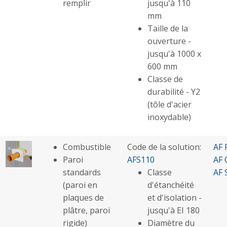
remplir
jusqu'à 110
mm
Taille de la
ouverture -
jusqu'à 1000 x
600 mm
Classe de
durabilité - Y2
(tôle d'acier
inoxydable)
Combustible
Code de la solution:
AF 
Paroi
AFS110
AF 
standards
Classe
AF 
(paroi en
d'étanchéité
plaques de
et d'isolation -
plâtre, paroi
jusqu'à EI 180
rigide)
Diamètre du