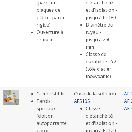
(paroi en
d'étanchéité
plaques de
et d'isolation -
plâtre, paroi
jusqu'à EI 180
rigide)
Diamètre du
Ouverture à
tuyau -
remplir
jusqu'à 250
mm
Classe de
durabilité - Y2
(tôle d'acier
inoxydable)
Combustible
Code de la solution:
AF 
Parois
AFS105
AF 
spéciaux
Classe
AF 
(cloison
d'étanchéité
autoportante,
et d'isolation -
paroi
jusqu'à EI 120