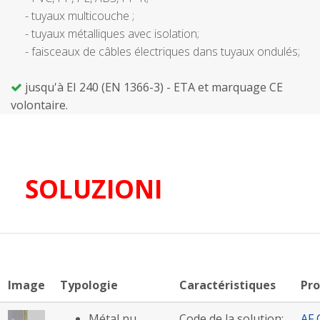
- tuyaux multicouche ;
- tuyaux métalliques avec isolation;
- faisceaux de câbles électriques dans tuyaux ondulés;
jusqu'à EI 240 (EN 1366-3) - ETA et marquage CE
volontaire.
SOLUZIONI
Image
Typologie
Caractéristiques
Pro
Métal nu
Code de la solution:
AF 