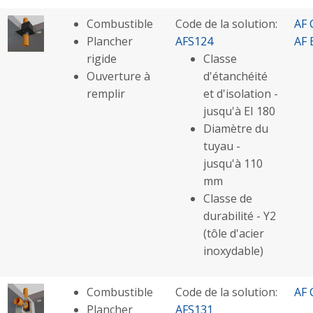
Combustible
Code de la solution:
AF 
Plancher
AFS124
AF 
rigide
Classe
Ouverture à
d'étanchéité
remplir
et d'isolation -
jusqu'à EI 180
Diamètre du
tuyau -
jusqu'à 110
mm
Classe de
durabilité - Y2
(tôle d'acier
inoxydable)
Combustible
Code de la solution:
AF 
Plancher
AFS131