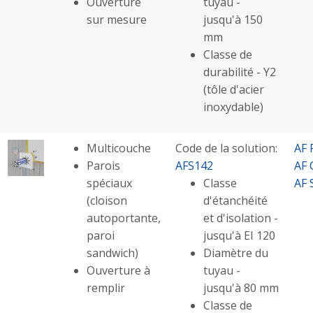
Ouverture
tuyau -
sur mesure
jusqu'à 150
mm
Classe de
durabilité - Y2
(tôle d'acier
inoxydable)
Multicouche
Code de la solution:
AF 
Parois
AFS142
AF 
spéciaux
Classe
AF 
(cloison
d'étanchéité
autoportante,
et d'isolation -
paroi
jusqu'à EI 120
sandwich)
Diamètre du
Ouverture à
tuyau -
remplir
jusqu'à 80 mm
Classe de