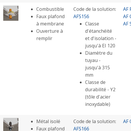
Combustible
Code de la solution:
AF 
Faux plafond
AFS156
AF 
à membrane
Classe
AF 
Ouverture à
d'étanchéité
remplir
et d'isolation -
jusqu'à EI 120
Diamètre du
tuyau -
jusqu'à 315
mm
Classe de
durabilité - Y2
(tôle d'acier
inoxydable)
Métal isolé
Code de la solution:
AF 
Faux plafond
AFS166