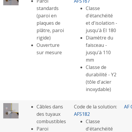
Paroi
AFS167
standards
Classe
(paroi en
d'étanchéité
plaques de
et d'isolation -
plâtre, paroi
jusqu'à EI 180
rigide)
Diamètre du
Ouverture
faisceau -
sur mesure
jusqu'à 110
mm
Classe de
durabilité - Y2
(tôle d'acier
inoxydable)
Câbles dans
Code de la solution:
AF 
des tuyaux
AFS182
combustibles
Classe
Paroi
d'étanchéité