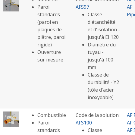
Paroi
AFS97
AF
standards
Classe
Pip
(paroi en
d'étanchéité
plaques de
et d'isolation -
plâtre, paroi
jusqu'à EI 120
rigide)
Diamètre du
Ouverture
tuyau -
sur mesure
jusqu'à 100
mm
Classe de
durabilité - Y2
(tôle d'acier
inoxydable)
Combustible
Code de la solution:
AF 
Paroi
AFS100
AF 
standards
Classe
AF 