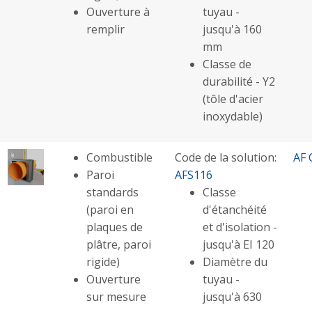
Ouverture à
tuyau -
remplir
jusqu'à 160
mm
Classe de
durabilité - Y2
(tôle d'acier
inoxydable)
Combustible
Code de la solution:
AF 
Paroi
AFS116
standards
Classe
(paroi en
d'étanchéité
plaques de
et d'isolation -
plâtre, paroi
jusqu'à EI 120
rigide)
Diamètre du
Ouverture
tuyau -
sur mesure
jusqu'à 630