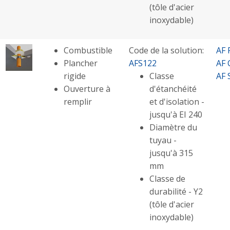
(tôle d'acier
inoxydable)
Combustible
Code de la solution:
AF 
Plancher
AFS122
AF 
rigide
Classe
AF 
Ouverture à
d'étanchéité
remplir
et d'isolation -
jusqu'à EI 240
Diamètre du
tuyau -
jusqu'à 315
mm
Classe de
durabilité - Y2
(tôle d'acier
inoxydable)