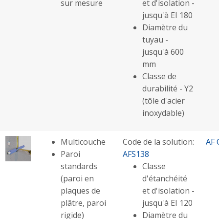
sur mesure
et d'isolation -
jusqu'à EI 180
Diamètre du
tuyau -
jusqu'à 600
mm
Classe de
durabilité - Y2
(tôle d'acier
inoxydable)
Multicouche
Code de la solution:
AF 
Paroi
AFS138
standards
Classe
(paroi en
d'étanchéité
plaques de
et d'isolation -
plâtre, paroi
jusqu'à EI 120
rigide)
Diamètre du