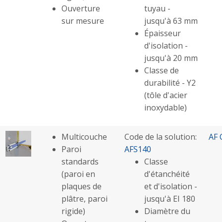
Ouverture
tuyau -
sur mesure
jusqu'à 63 mm
Épaisseur
d'isolation -
jusqu'à 20 mm
Classe de
durabilité - Y2
(tôle d'acier
inoxydable)
Multicouche
Code de la solution:
AF 
Paroi
AFS140
standards
Classe
(paroi en
d'étanchéité
plaques de
et d'isolation -
plâtre, paroi
jusqu'à EI 180
rigide)
Diamètre du