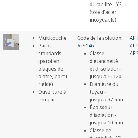
durabilité - Y2
(tôle d'acier
inoxydable)
Multicouche
Code de la solution:
AF 
Paroi
AFS146
AF 
standards
Classe
AF 
(paroi en
d'étanchéité
plaques de
et d'isolation -
plâtre, paroi
jusqu'à EI 120
rigide)
Diamètre du
Ouverture à
tuyau -
remplir
jusqu'à 32 mm
Épaisseur
d'isolation -
jusqu'à 10 mm
Classe de
durabilité - Y2