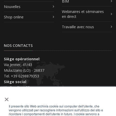
BIM
Nouvelles
Webinaires et séminaires
en direct
Shop online
Travaille avec nous
NOS CONTACTS
Siège opérationnel
:
Via Jenner, 41/43
Mulazzano (LO) - 26837
Tel. +39 0298879353
Siège social
:
Via San Siro, 38
×
Piacenza (PC) - 29121
Nous contacter
Il presente sito Web archivia cookie sul computer dell'utente, che
vengono utilizzati per raccogliere informazioni sull'utilizzo del sito e
ricordare i comportamenti dell'utente in futuro. I cookie servono a