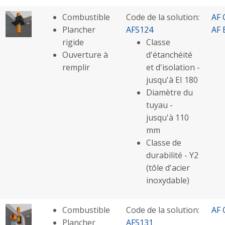
Combustible
Code de la solution:
AF 
Plancher
AFS124
AF 
rigide
Classe
Ouverture à
d'étanchéité
remplir
et d'isolation -
jusqu'à EI 180
Diamètre du
tuyau -
jusqu'à 110
mm
Classe de
durabilité - Y2
(tôle d'acier
inoxydable)
Combustible
Code de la solution:
AF 
Plancher
AFS131