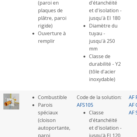
(paroi en
d'étanchéité
plaques de
et d'isolation -
plâtre, paroi
jusqu'à EI 180
rigide)
Diamètre du
Ouverture à
tuyau -
remplir
jusqu'à 250
mm
Classe de
durabilité - Y2
(tôle d'acier
inoxydable)
Combustible
Code de la solution:
AF 
Parois
AFS105
AF 
spéciaux
Classe
AF 
(cloison
d'étanchéité
autoportante,
et d'isolation -
paroi
jusqu'à EI 120