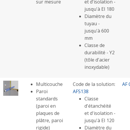
sur mesure
et d'isolation -
jusqu'à EI 180
Diamètre du
tuyau -
jusqu'à 600
mm
Classe de
durabilité - Y2
(tôle d'acier
inoxydable)
Multicouche
Code de la solution:
AF 
Paroi
AFS138
standards
Classe
(paroi en
d'étanchéité
plaques de
et d'isolation -
plâtre, paroi
jusqu'à EI 120
rigide)
Diamètre du