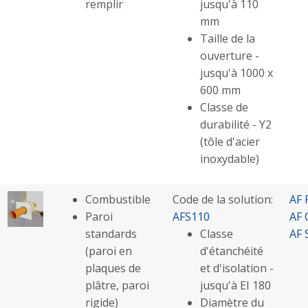
remplir
jusqu'à 110
mm
Taille de la
ouverture -
jusqu'à 1000 x
600 mm
Classe de
durabilité - Y2
(tôle d'acier
inoxydable)
Combustible
Code de la solution:
AF 
Paroi
AFS110
AF 
standards
Classe
AF 
(paroi en
d'étanchéité
plaques de
et d'isolation -
plâtre, paroi
jusqu'à EI 180
rigide)
Diamètre du