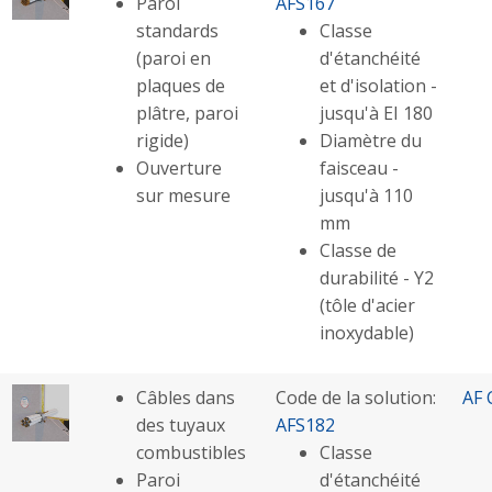
Paroi
AFS167
standards
Classe
(paroi en
d'étanchéité
plaques de
et d'isolation -
plâtre, paroi
jusqu'à EI 180
rigide)
Diamètre du
Ouverture
faisceau -
sur mesure
jusqu'à 110
mm
Classe de
durabilité - Y2
(tôle d'acier
inoxydable)
Câbles dans
Code de la solution:
AF 
des tuyaux
AFS182
combustibles
Classe
Paroi
d'étanchéité