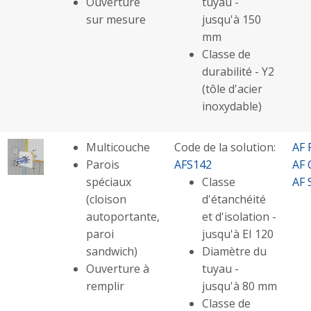
Ouverture
tuyau -
sur mesure
jusqu'à 150
mm
Classe de
durabilité - Y2
(tôle d'acier
inoxydable)
Multicouche
Code de la solution:
AF 
Parois
AFS142
AF 
spéciaux
Classe
AF 
(cloison
d'étanchéité
autoportante,
et d'isolation -
paroi
jusqu'à EI 120
sandwich)
Diamètre du
Ouverture à
tuyau -
remplir
jusqu'à 80 mm
Classe de