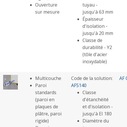
Ouverture
tuyau -
sur mesure
jusqu'à 63 mm
Épaisseur
d'isolation -
jusqu'à 20 mm
Classe de
durabilité - Y2
(tôle d'acier
inoxydable)
Multicouche
Code de la solution:
AF 
Paroi
AFS140
standards
Classe
(paroi en
d'étanchéité
plaques de
et d'isolation -
plâtre, paroi
jusqu'à EI 180
rigide)
Diamètre du