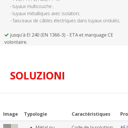
- tuyaux multicouche ;
- tuyaux métalliques avec isolation;
- faisceaux de câbles électriques dans tuyaux ondulés;
jusqu'à EI 240 (EN 1366-3) - ETA et marquage CE
volontaire.
SOLUZIONI
Image
Typologie
Caractéristiques
Pro
Métal nu
Code de la solution:
AF 