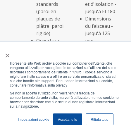
standards
et d'isolation -
(paroi en
jusqu'à EI 180
plaques de
Dimensions
plâtre, paroi
du faisceau -
rigide)
jusqu'à 125
Ouverture
mm
sur mesure
Classe de
×
durabilité - Y2
(tôle d'acier
Il presente sito Web archivia cookie sul computer dell'utente, che
vengono utilizzati per raccogliere informazioni sull'utilizzo del sito e
inoxydable)
ricordare i comportamenti dell'utente in futuro. I cookie servono a
migliorare il sito stesso e a offrire un servizio personalizzato, sia sul
sito che tramite altri supporti. Per ulteriori informazioni sui cookie,
consultare l'informativa sulla privacy
Câbles dans
Code de la solution:
AF 
Se non si accetta l'utilizzo, non verrà tenuta traccia del
des tuyaux
AFS184
AF 
comportamento durante visita, ma verrà utilizzato un unico cookie nel
combustibles
Classe
AF 
browser per ricordare che si è scelto di non registrare informazioni
sulla navigazione.
Parois
d'étanchéité
spéciaux
et d'isolation -
Impostazioni cookie
Accetta tutto
Rifiuta tutto
(cloison
EI 120
autoportante,
Dimensions