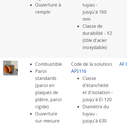
Ouverture à
tuyau -
remplir
jusqu'à 160
mm
Classe de
durabilité - Y2
(tôle d'acier
inoxydable)
Combustible
Code de la solution:
AF 
Paroi
AFS116
standards
Classe
(paroi en
d'étanchéité
plaques de
et d'isolation -
plâtre, paroi
jusqu'à EI 120
rigide)
Diamètre du
Ouverture
tuyau -
sur mesure
jusqu'à 630