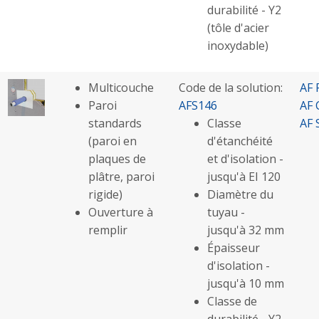
durabilité - Y2
(tôle d'acier
inoxydable)
Multicouche
Code de la solution:
AF 
Paroi
AFS146
AF 
standards
Classe
AF 
(paroi en
d'étanchéité
plaques de
et d'isolation -
plâtre, paroi
jusqu'à EI 120
rigide)
Diamètre du
Ouverture à
tuyau -
remplir
jusqu'à 32 mm
Épaisseur
d'isolation -
jusqu'à 10 mm
Classe de
durabilité - Y2