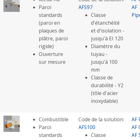
Paroi
AFS97
AF
standards
Classe
Pip
(paroi en
d'étanchéité
plaques de
et d'isolation -
plâtre, paroi
jusqu'à EI 120
rigide)
Diamètre du
Ouverture
tuyau -
sur mesure
jusqu'à 100
mm
Classe de
durabilité - Y2
(tôle d'acier
inoxydable)
Combustible
Code de la solution:
AF 
Paroi
AFS100
AF 
standards
Classe
AF 