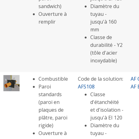
sandwich)
Diamètre du
Ouverture à
tuyau -
remplir
jusqu'à 160
mm
Classe de
durabilité - Y2
(tôle d'acier
inoxydable)
Combustible
Code de la solution:
AF 
Paroi
AFS108
AF 
standards
Classe
(paroi en
d'étanchéité
plaques de
et d'isolation -
plâtre, paroi
jusqu'à EI 120
rigide)
Diamètre du
Ouverture à
tuyau -