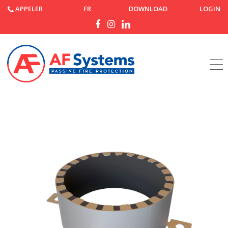
APPELER
FR
DOWNLOAD
LOGIN
Accueil
Produits
AF Collar