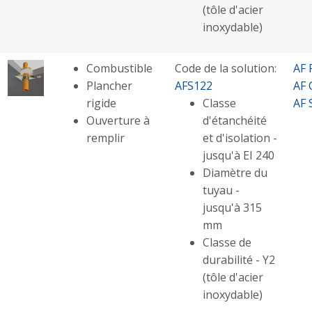
(tôle d'acier
inoxydable)
Combustible
Code de la solution:
AF 
Plancher
AFS122
AF 
rigide
Classe
AF 
Ouverture à
d'étanchéité
remplir
et d'isolation -
jusqu'à EI 240
Diamètre du
tuyau -
jusqu'à 315
mm
Classe de
durabilité - Y2
(tôle d'acier
inoxydable)