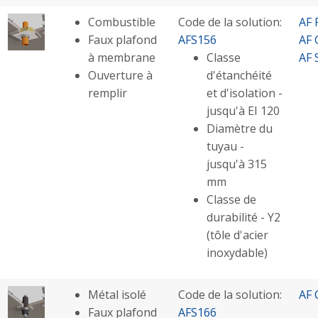
Combustible
Code de la solution:
AF 
Faux plafond
AFS156
AF 
à membrane
Classe
AF 
Ouverture à
d'étanchéité
remplir
et d'isolation -
jusqu'à EI 120
Diamètre du
tuyau -
jusqu'à 315
mm
Classe de
durabilité - Y2
(tôle d'acier
inoxydable)
Métal isolé
Code de la solution:
AF 
Faux plafond
AFS166