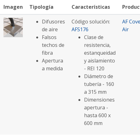
Imagen
Tipología
Características
Produc
Difusores
Código solución:
AF Cov
de aire
AFS176
Air
Falsos
Clase de
techos de
resistencia,
fibra
estanqueidad
Apertura
y aislamiento
a medida
- REI 120
Diámetro de
tubería - 160
a 315 mm
Dimensiones
apertura -
hasta 600 x
600 mm