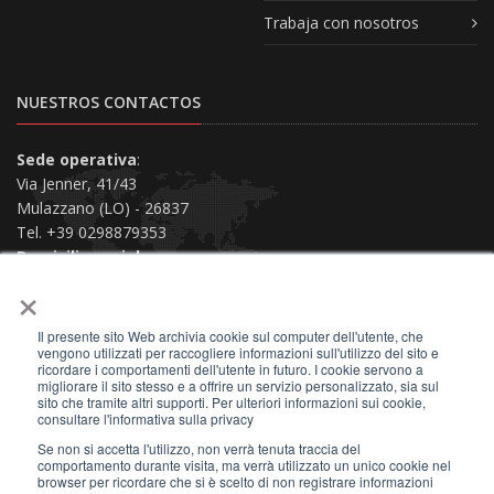
Trabaja con nosotros
NUESTROS CONTACTOS
Sede operativa
:
Via Jenner, 41/43
Mulazzano (LO) - 26837
Tel. +39 0298879353
Domicilio social
:
×
Via San Siro, 38
Piacenza (PC) - 29121
Il presente sito Web archivia cookie sul computer dell'utente, che
Contáctenos
vengono utilizzati per raccogliere informazioni sull'utilizzo del sito e
ricordare i comportamenti dell'utente in futuro. I cookie servono a
migliorare il sito stesso e a offrire un servizio personalizzato, sia sul
sito che tramite altri supporti. Per ulteriori informazioni sui cookie,
consultare l'informativa sulla privacy
Se non si accetta l'utilizzo, non verrà tenuta traccia del
2026 © All Rights Reserved.
comportamento durante visita, ma verrà utilizzato un unico cookie nel
browser per ricordare che si è scelto di non registrare informazioni
Privacy Policy
|
Términos de uso
|
Site Map
|