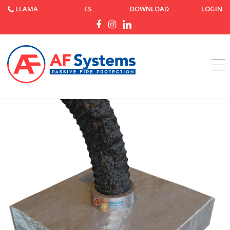
LLAMA
ES
DOWNLOAD
LOGIN
Página de inicio
Productos
AF Cover Air