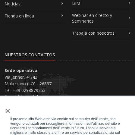
BIM
Noticias
Webinar en directo y
Tienda en línea
Seminarios
Trabaja con nosotros
NUESTROS CONTACTOS
Sede operativa
:
Via Jenner, 41/43
Mulazzano (LO) - 26837
Tel. +39 0298879353
Domicilio social
:
×
Via San Siro, 38
Piacenza (PC) - 29121
Il presente sito Web archivia cookie sul computer dell'utente, che
Contáctenos
vengono utilizzati per raccogliere informazioni sull'utilizzo del sito e
ricordare i comportamenti dell'utente in futuro. I cookie servono a
migliorare il sito stesso e a offrire un servizio personalizzato, sia sul