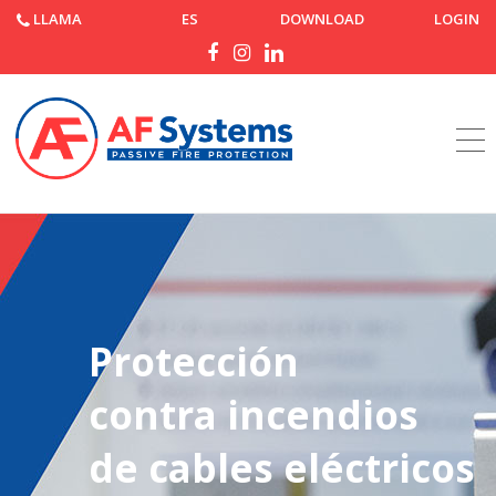
LLAMA
ES
DOWNLOAD
LOGIN
Página de inicio
Productos
Protección
contra incendios
de cables eléctricos