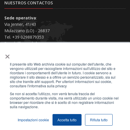
NUESTROS CONTACTOS
Sede operativa
:
Via Jenner, 41/43
Mulazzano (LO) - 26837
Tel. +39 0298879353
Domicilio social
:
×
Via San Siro, 38
Piacenza (PC) - 29121
Il presente sito Web archivia cookie sul computer dell'utente, che
Contáctenos
vengono utilizzati per raccogliere informazioni sull'utilizzo del sito e
ricordare i comportamenti dell'utente in futuro. I cookie servono a
migliorare il sito stesso e a offrire un servizio personalizzato, sia sul
sito che tramite altri supporti. Per ulteriori informazioni sui cookie,
consultare l'informativa sulla privacy
Se non si accetta l'utilizzo, non verrà tenuta traccia del
2026 © All Rights Reserved.
comportamento durante visita, ma verrà utilizzato un unico cookie nel
browser per ricordare che si è scelto di non registrare informazioni
Privacy Policy
|
Términos de uso
|
Site Map
|
sulla navigazione.
NIF 01159730330
|
CIF 01402660284
|
SDI A4707H7
Impostazioni cookie
Accetta tutto
Rifiuta tutto