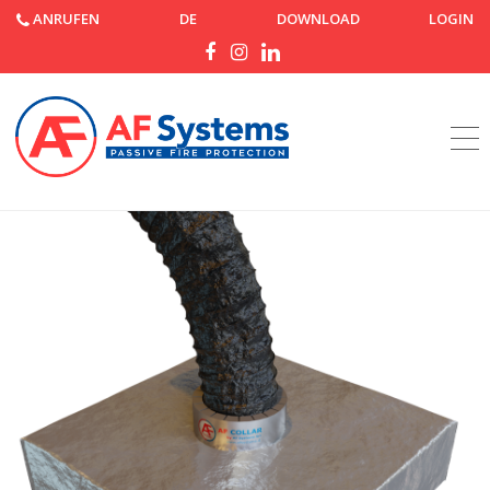
ANRUFEN
DE
DOWNLOAD
LOGIN
Startseite
Produkte
AF Cover Air