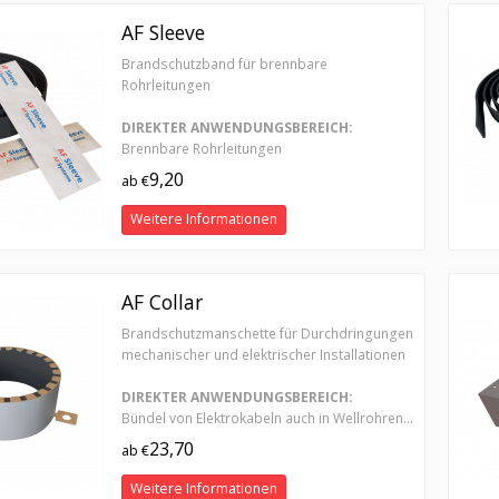
AF Sleeve
Brandschutzband für brennbare
Rohrleitungen
DIREKTER ANWENDUNGSBEREICH:
Brennbare Rohrleitungen
9,20
ab €
Weitere Informationen
AF Collar
Brandschutzmanschette für Durchdringungen
mechanischer und elektrischer Installationen
DIREKTER ANWENDUNGSBEREICH:
Bündel von Elektrokabeln auch in Wellrohren...
23,70
ab €
Weitere Informationen