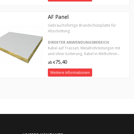
AF Panel
Gebrauchsfertige Brandschutzplatte für
Abschottung
DIREKTER ANWENDUNGSBEREICH:
Kabel auf Trassen, Metallrohrleitungen mit
und ohne Isolierung, Kabel in Wellrohren...
75,40
ab €
Weitere Informationen