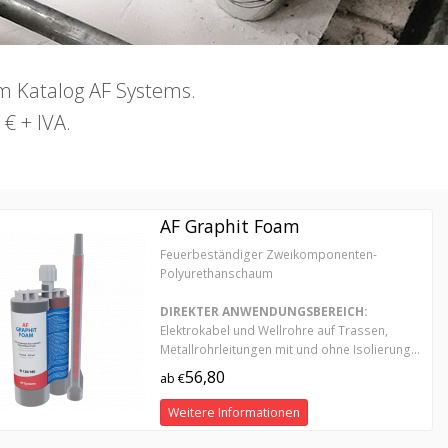
 im Katalog AF Systems.
€ + IVA.
AF Graphit Foam
Feuerbeständiger Zweikomponenten-
Polyurethanschaum
DIREKTER ANWENDUNGSBEREICH:
Elektrokabel und Wellrohre auf Trassen,
Metallrohrleitungen mit und ohne Isolierung...
56,80
ab €
Weitere Informationen