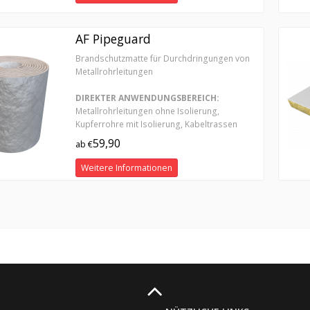
AF Pipeguard
Brandschutzmatte für Durchdringungen von
Metallrohrleitungen
DIREKTER ANWENDUNGSBEREICH:
Metallrohrleitungen ohne Isolierung,
Kupferrohre mit Isolierung, Kabeltrassen
59,90
ab €
Weitere Informationen