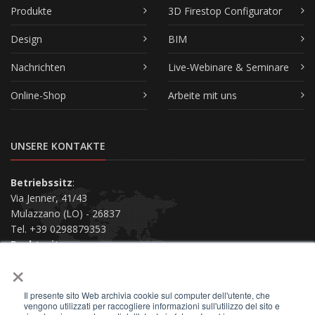
Produkte
3D Firestop Configurator
Design
BIM
Nachrichten
Live-Webinare & Seminare
Online-Shop
Arbeite mit uns
UNSERE KONTAKTE
Betriebssitz
:
Via Jenner, 41/43
Mulazzano (LO) - 26837
Tel. +39 0298879353
Rechtssitz
:
×
Via San Siro, 38
Piacenza (PC) - 29121
Il presente sito Web archivia cookie sul computer dell'utente, che
Kontaktiere uns
vengono utilizzati per raccogliere informazioni sull'utilizzo del sito e