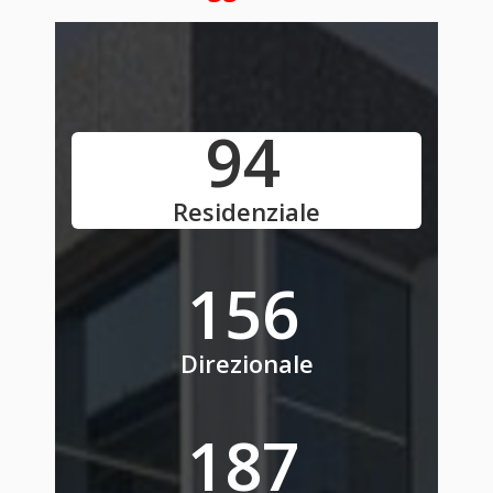
118
Residenziale
196
Direzionale
235