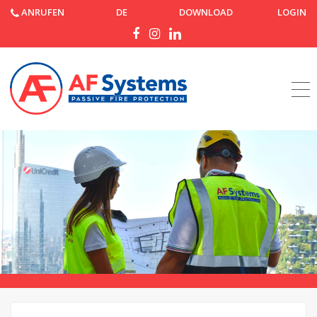
ANRUFEN
DE
DOWNLOAD
LOGIN