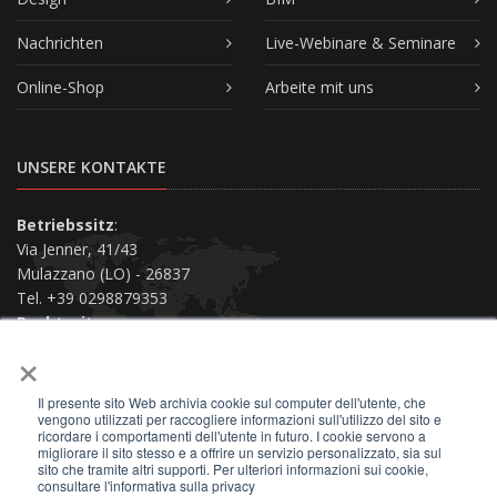
Nachrichten
Live-Webinare & Seminare
Online-Shop
Arbeite mit uns
UNSERE KONTAKTE
Betriebssitz
:
Via Jenner, 41/43
Mulazzano (LO) - 26837
Tel. +39 0298879353
Rechtssitz
:
×
Via San Siro, 38
Piacenza (PC) - 29121
Il presente sito Web archivia cookie sul computer dell'utente, che
Kontaktiere uns
vengono utilizzati per raccogliere informazioni sull'utilizzo del sito e
ricordare i comportamenti dell'utente in futuro. I cookie servono a
migliorare il sito stesso e a offrire un servizio personalizzato, sia sul
sito che tramite altri supporti. Per ulteriori informazioni sui cookie,
consultare l'informativa sulla privacy