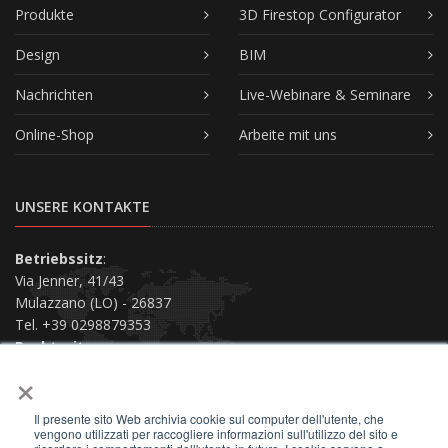
Produkte
3D Firestop Configurator
Design
BIM
Nachrichten
Live-Webinare & Seminare
Online-Shop
Arbeite mit uns
UNSERE KONTAKTE
Betriebssitz
:
Via Jenner, 41/43
Mulazzano (LO) - 26837
Tel. +39 0298879353
Rechtssitz
:
×
Via San Siro, 38
Piacenza (PC) - 29121
Il presente sito Web archivia cookie sul computer dell'utente, che
Kontaktiere uns
vengono utilizzati per raccogliere informazioni sull'utilizzo del sito e