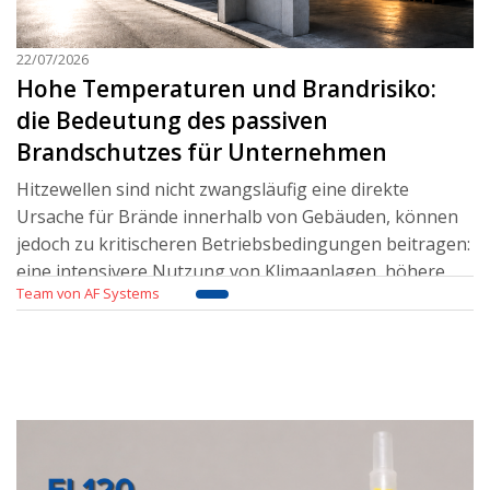
22/07/2026
Hohe Temperaturen und Brandrisiko:
die Bedeutung des passiven
Brandschutzes für Unternehmen
Hitzewellen sind nicht zwangsläufig eine direkte
Ursache für Brände innerhalb von Gebäuden, können
jedoch zu kritischeren Betriebsbedingungen beitragen:
eine intensivere Nutzung von Klimaanlagen, höhere
Team von AF Systems
elektrische Lasten, die Überhitzung von Geräten, stä
Weiterlesen..