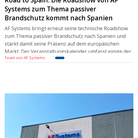
Systems zum Thema passiver
Brandschutz kommt nach Spanien
AF Systems bringt erneut seine technische Roadshow
zum Thema passiver Brandschutz nach Spanien und
stärkt damit seine Präsenz auf dem europäischen
Markt. Der Veranstaltungskalender umfasst einige der
Team von AF Systems
wichtigsten spanischen Städte und bietet
Veranstaltung
Weiterlesen..