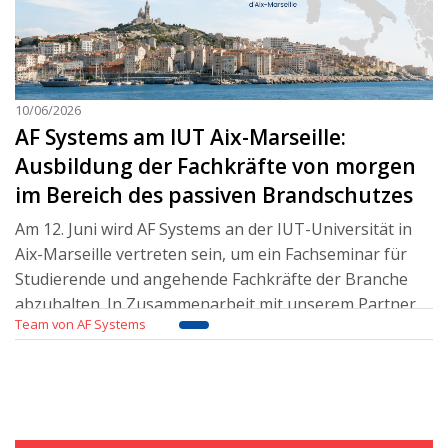
10/06/2026
AF Systems am IUT Aix-Marseille:
Ausbildung der Fachkräfte von morgen
im Bereich des passiven Brandschutzes
Am 12. Juni wird AF Systems an der IUT-Universität in
Aix-Marseille vertreten sein, um ein Fachseminar für
Studierende und angehende Fachkräfte der Branche
abzuhalten. In Zusammenarbeit mit unserem Partner,
Team von AF Systems
Herrn Gael Blanc vom Unternehmen Matherm FP, wer
Weiterlesen..