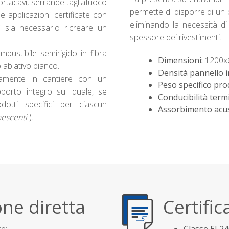
ortacavi, serrande tagliafuoco
permette di disporre di un 
e applicazioni certificate con
eliminando la necessità di 
ui sia necessario ricreare un
spessore dei rivestimenti.
mbustibile semirigido in fibra
Dimensioni:
1200x
o ablativo bianco.
Densità pannello i
amente in cantiere con un
Peso specifico pro
pporto integro sul quale, se
Conducibilità term
dotti specifici per ciascun
Assorbimento acus
umescenti
).
ne diretta
Certific