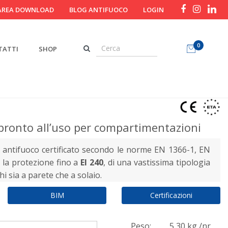
AREA DOWNLOAD
BLOG ANTIFUOCO
LOGIN
0
TATTI
SHOP
pronto all’uso per compartimentazioni
antifuoco certificato secondo le norme EN 1366-1, EN
 la protezione fino a
EI 240
, di una vastissima tipologia
i sia a parete che a solaio.
BIM
Certificazioni
Peso:
5,30 kg /nr