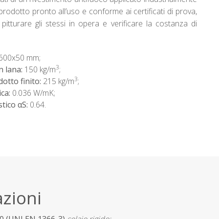
prodotto pronto all’uso e conforme ai certificati di prova,
pitturare gli stessi in opera e verificare la costanza di
600x50 mm;
3
n lana:
150 kg/m
;
3
dotto finito:
215 kg/m
;
ica:
0.036 W/mK;
tico αS:
0.64.
azioni