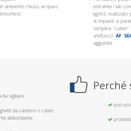
in ambiente chiuso, al riparo
entrambi i lati co
atmosferici.
kg/m3, realizzato 
di impianti a par
semplice “cutter”
antifuoco
AF SE
aggiuntivi.
Perché 
 da sigillare;
può esse
ghetti da cantiere o cutter,
ente abbondante
prodotto
;