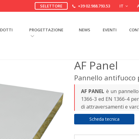
SELETTORE
+39 02.988.793.53
IT
DOTTI
PROGETTAZIONE
NEWS
EVENTI
CON
AF Panel
Pannello antifuoco 
AF PANEL
è un pannello 
1366-3 ed EN 1366-4 per
di attraversamenti e varch
Scheda tecnica