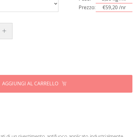
Prezzo:
€59,20 /nr
AGGIUNGI AL CARRELLO
ati di un rivestimento antifuoco applicato industrialmente