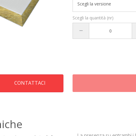
Scegli la quantità (nr)
CONTATTACI
niche
La presenza su entrambi i l