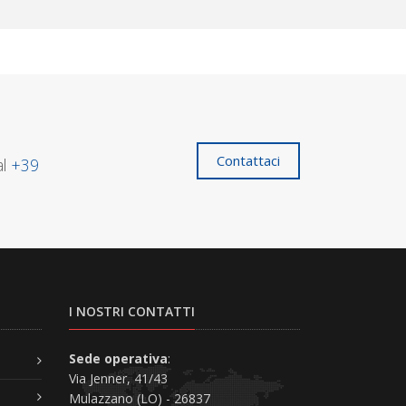
Contattaci
al
+39
I NOSTRI CONTATTI
Sede operativa
:
Via Jenner, 41/43
Mulazzano (LO) - 26837