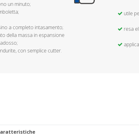
eno un minuto;
omboletta;
utile pe
a sino a completo intasamento;
resa el
nto della massa in espansione
radosso;
applica
ndurite, con semplice cutter.
aratteristiche