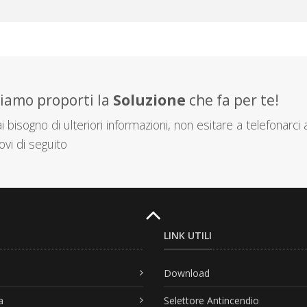
siamo proporti la
Soluzione
che fa per te!
 bisogno di ulteriori informazioni, non esitare a telefonarci 
ovi di seguito
LINK UTILI
Download
a
Selettore Antincendio