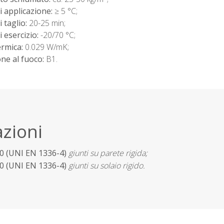
 applicazione:
≥ 5 °C;
 taglio:
20-25 min;
 esercizio:
-20/70 °C;
ermica:
0.029 W/mK;
one al fuoco:
B1.
azioni
80 (UNI EN 1336-4)
giunti su parete rigida;
80 (UNI EN 1336-4)
giunti su solaio rigido.