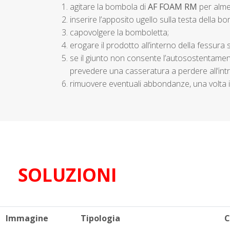
1. agitare la bombola di
AF FOAM RM
per alm
2. inserire l’apposito ugello sulla testa della b
3. capovolgere la bomboletta;
4. erogare il prodotto all’interno della fessur
5. se il giunto non consente l’autosostentame
prevedere una casseratura a perdere all’int
6. rimuovere eventuali abbondanze, una volta i
SOLUZIONI
Immagine
Tipologia
C