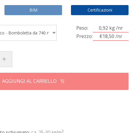
BIM
Certificazioni
Peso:
0,92 kg /nr
Prezzo:
€18,50 /nr
AGGIUNGI AL CARRELLO
3
to schiumato:
ca. 25-30 kg/m
;