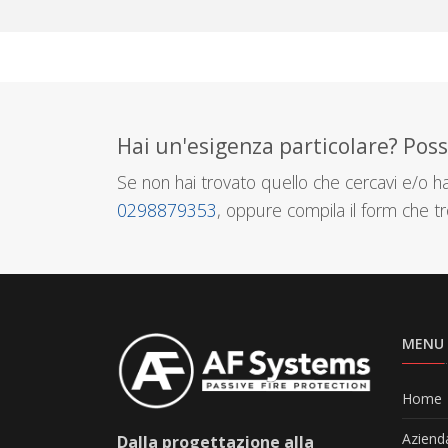
Hai un'esigenza particolare? Pos
Se non hai trovato quello che cercavi e/o hai
0298879353
, oppure compila il form che tr
MENU
Home
Aziend
Dalla progettazione alla