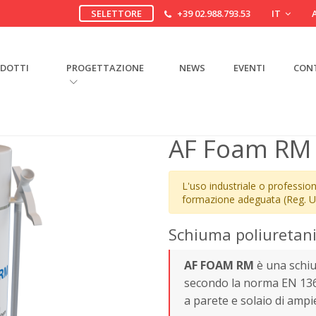
SELETTORE
+39 02.988.793.53
IT
DOTTI
PROGETTAZIONE
NEWS
EVENTI
CON
AF Foam RM
L'uso industriale o professio
formazione adeguata (Reg. U
Schiuma poliuretani
AF FOAM RM
è una schi
secondo la norma EN 1366
a parete e solaio di am