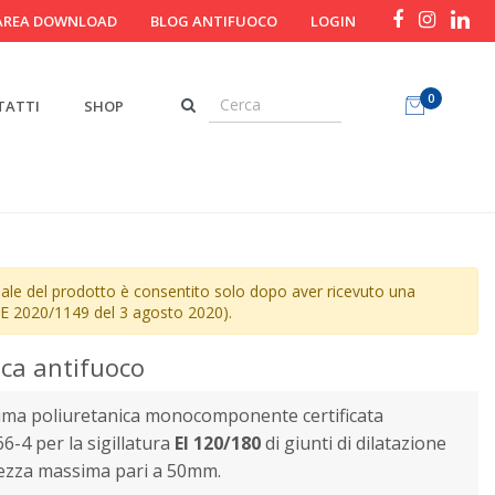
AREA DOWNLOAD
BLOG ANTIFUOCO
LOGIN
0
TATTI
SHOP
nale del prodotto è consentito solo dopo aver ricevuto una
E 2020/1149 del 3 agosto 2020).
ca antifuoco
uma poliuretanica monocomponente certificata
-4 per la sigillatura
EI 120/180
di giunti di dilatazione
piezza massima pari a 50mm.