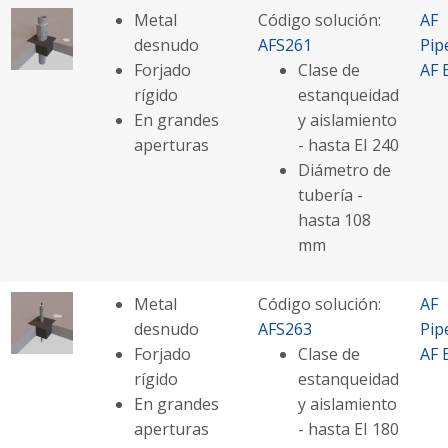
Metal
Código solución:
AF
desnudo
AFS261
Pip
Forjado
Clase de
AF 
rígido
estanqueidad
En grandes
y aislamiento
aperturas
- hasta EI 240
Diámetro de
tubería -
hasta 108
mm
Metal
Código solución:
AF
desnudo
AFS263
Pip
Forjado
Clase de
AF 
rígido
estanqueidad
En grandes
y aislamiento
aperturas
- hasta EI 180