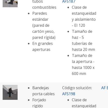
tubos
AFS187
combustibles
Clase de
Paredes
estanqueidad
estándar
y aislamiento
(pared de
- EI 120
cartón yeso,
Tamaño de
pared rígida)
haz - 5
En grandes
tuberías de
aperturas
hasta 20 mm
Tamaño de
la apertura -
hasta 1000 x
600 mm
Bandejas
Código solución:
AF 
porta cables
AFS198
Forjado
Clase de
rígido
estanqueidad