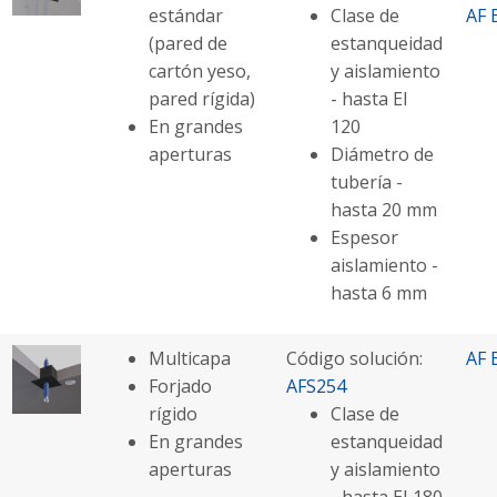
estándar
Clase de
AF 
(pared de
estanqueidad
cartón yeso,
y aislamiento
pared rígida)
- hasta EI
En grandes
120
aperturas
Diámetro de
tubería -
hasta 20 mm
Espesor
aislamiento -
hasta 6 mm
Multicapa
Código solución:
AF 
Forjado
AFS254
rígido
Clase de
En grandes
estanqueidad
aperturas
y aislamiento