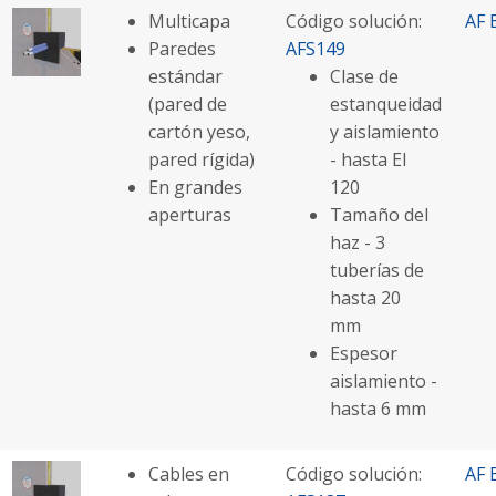
Multicapa
Código solución:
AF 
Paredes
AFS149
estándar
Clase de
(pared de
estanqueidad
cartón yeso,
y aislamiento
pared rígida)
- hasta EI
En grandes
120
aperturas
Tamaño del
haz - 3
tuberías de
hasta 20
mm
Espesor
aislamiento -
hasta 6 mm
Cables en
Código solución:
AF 