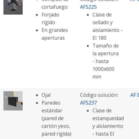
cortafuego
AFS225
Forjado
Clase de
rígido
sellado y
En grandes
aislamiento -
aperturas
EI 180
Tamaño de
la apertura
- hasta
1000x600
mm
Ojal
Código solución:
AF 
Paredes
AFS237
estándar
Clase de
(pared de
estanqueidad
cartón yeso,
y aislamiento
pared rígida)
- hasta EI