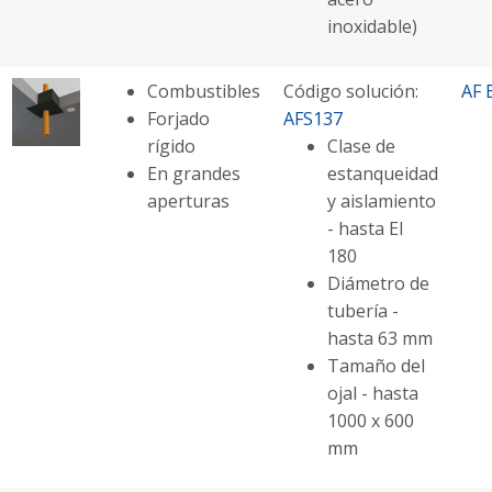
inoxidable)
Combustibles
Código solución:
AF 
Forjado
AFS137
rígido
Clase de
En grandes
estanqueidad
aperturas
y aislamiento
- hasta EI
180
Diámetro de
tubería -
hasta 63 mm
Tamaño del
ojal - hasta
1000 x 600
mm