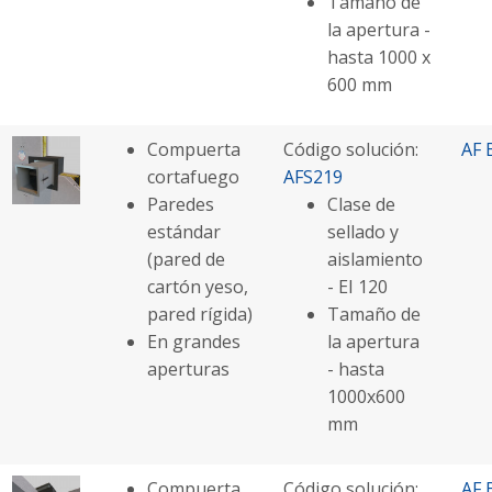
Tamaño de
la apertura -
hasta 1000 x
600 mm
Compuerta
Código solución:
AF 
cortafuego
AFS219
Paredes
Clase de
estándar
sellado y
(pared de
aislamiento
cartón yeso,
- EI 120
pared rígida)
Tamaño de
En grandes
la apertura
aperturas
- hasta
1000x600
mm
Compuerta
Código solución:
AF 