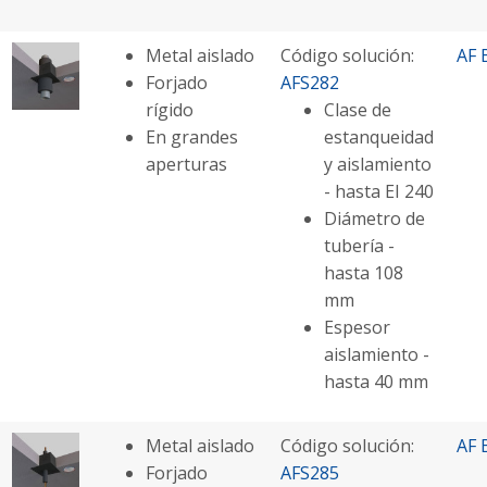
Metal aislado
Código solución:
AF 
Forjado
AFS282
rígido
Clase de
En grandes
estanqueidad
aperturas
y aislamiento
- hasta EI 240
Diámetro de
tubería -
hasta 108
mm
Espesor
aislamiento -
hasta 40 mm
Metal aislado
Código solución:
AF 
Forjado
AFS285