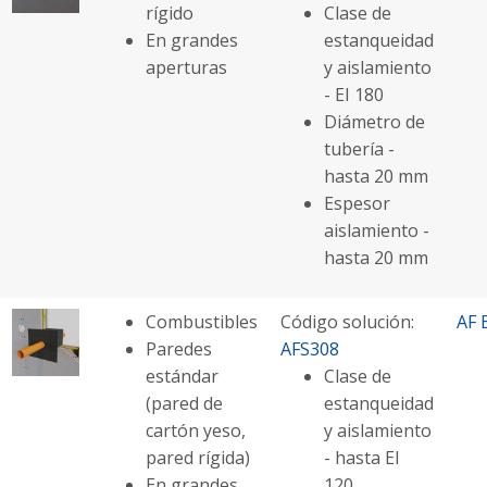
rígido
Clase de
En grandes
estanqueidad
aperturas
y aislamiento
- EI 180
Diámetro de
tubería -
hasta 20 mm
Espesor
aislamiento -
hasta 20 mm
Combustibles
Código solución:
AF 
Paredes
AFS308
estándar
Clase de
(pared de
estanqueidad
cartón yeso,
y aislamiento
pared rígida)
- hasta EI
En grandes
120