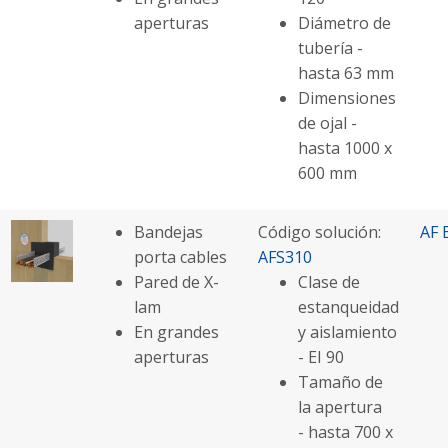
aperturas
Diámetro de
tubería -
hasta 63 mm
Dimensiones
de ojal -
hasta 1000 x
600 mm
Bandejas
Código solución:
AF 
porta cables
AFS310
Pared de X-
Clase de
lam
estanqueidad
En grandes
y aislamiento
aperturas
- EI 90
Tamaño de
la apertura
- hasta 700 x