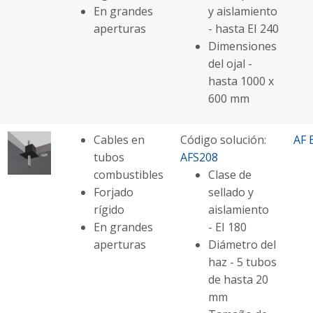
En grandes
y aislamiento
aperturas
- hasta EI 240
Dimensiones
del ojal -
hasta 1000 x
600 mm
Cables en
Código solución:
AF 
tubos
AFS208
combustibles
Clase de
Forjado
sellado y
rígido
aislamiento
En grandes
- EI 180
aperturas
Diámetro del
haz - 5 tubos
de hasta 20
mm