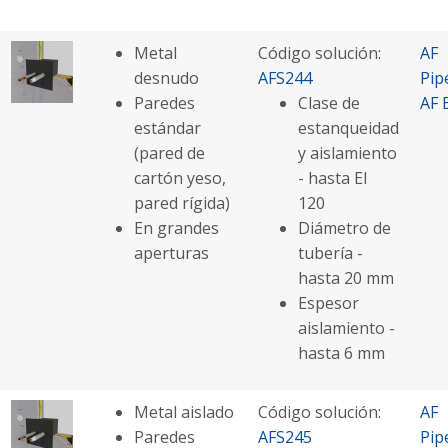
Metal
Código solución:
AF
desnudo
AFS244
Pip
Paredes
Clase de
AF 
estándar
estanqueidad
(pared de
y aislamiento
cartón yeso,
- hasta EI
pared rígida)
120
En grandes
Diámetro de
aperturas
tubería -
hasta 20 mm
Espesor
aislamiento -
hasta 6 mm
Metal aislado
Código solución:
AF
Paredes
AFS245
Pip