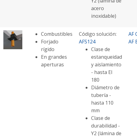
Y2 (lámina de
acero
inoxidable)
Combustibles
Código solución:
AF 
Forjado
AFS124
AF 
rígido
Clase de
En grandes
estanqueidad
aperturas
y aislamiento
- hasta EI
180
Diámetro de
tubería -
hasta 110
mm
Clase de
durabilidad -
Y2 (lámina de