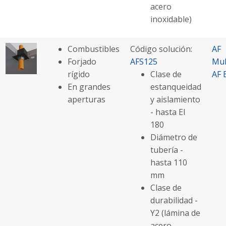
acero
inoxidable)
Combustibles
Código solución:
AF
Forjado
AFS125
Mul
rígido
Clase de
AF 
En grandes
estanqueidad
aperturas
y aislamiento
- hasta EI
180
Diámetro de
tubería -
hasta 110
mm
Clase de
durabilidad -
Y2 (lámina de
acero