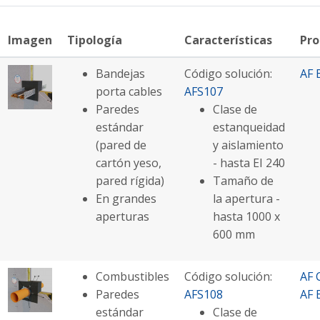
Imagen
Tipología
Características
Pro
Bandejas
Código solución:
AF 
porta cables
AFS107
Paredes
Clase de
estándar
estanqueidad
(pared de
y aislamiento
cartón yeso,
- hasta EI 240
pared rígida)
Tamaño de
En grandes
la apertura -
aperturas
hasta 1000 x
600 mm
Combustibles
Código solución:
AF 
Paredes
AFS108
AF 
estándar
Clase de