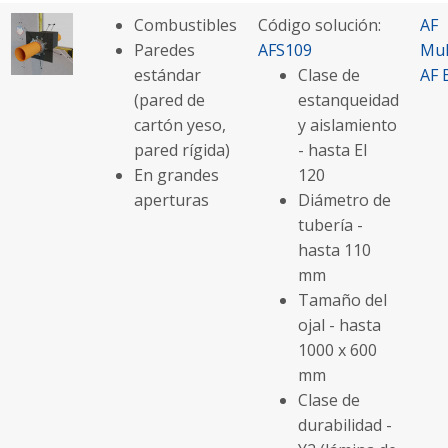
Combustibles
Código solución:
AF
Paredes
AFS109
Mul
estándar
Clase de
AF 
(pared de
estanqueidad
cartón yeso,
y aislamiento
pared rígida)
- hasta EI
En grandes
120
aperturas
Diámetro de
tubería -
hasta 110
mm
Tamaño del
ojal - hasta
1000 x 600
mm
Clase de
durabilidad -