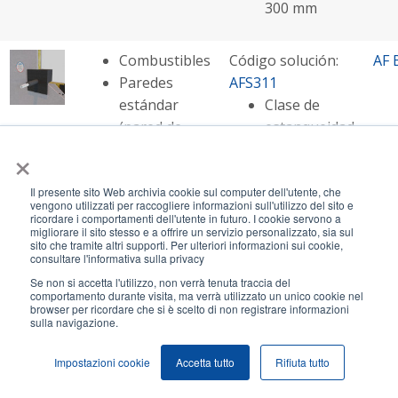
300 mm
Combustibles
Código solución:
AF 
Paredes
AFS311
estándar
Clase de
(pared de
estanqueidad
×
cartón yeso,
y aislamiento
pared rígida)
- hasta EI
Il presente sito Web archivia cookie sul computer dell'utente, che
En grandes
120
vengono utilizzati per raccogliere informazioni sull'utilizzo del sito e
aperturas
Diámetro de
ricordare i comportamenti dell'utente in futuro. I cookie servono a
migliorare il sito stesso e a offrire un servizio personalizzato, sia sul
tubería -
sito che tramite altri supporti. Per ulteriori informazioni sui cookie,
consultare l'informativa sulla privacy
hasta 40 mm
Clase de
Se non si accetta l'utilizzo, non verrà tenuta traccia del
comportamento durante visita, ma verrà utilizzato un unico cookie nel
durabilidad -
browser per ricordare che si è scelto di non registrare informazioni
sulla navigazione.
Y1
Impostazioni cookie
Accetta tutto
Rifiuta tutto
Multicapa
Código solución:
AF 