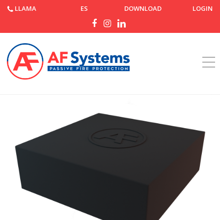
LLAMA
ES
DOWNLOAD
LOGIN
Página de inicio
Productos
AF Brick