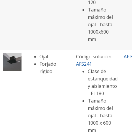
120
Tamaño
máximo del
ojal - hasta
1000x600
mm
Ojal
Código solución:
AF 
Forjado
AFS241
rígido
Clase de
estanqueidad
y aislamiento
- EI 180
Tamaño
máximo del
ojal - hasta
1000 x 600
mm