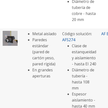
Diámetro de
tubería de
cobre - hasta
20 mm
Metal aislado
Código solución:
AF 
Paredes
AFS274
estándar
Clase de
(pared de
estanqueidad
cartón yeso,
y aislamiento
pared rígida)
- hasta EI 240
En grandes
Diámetro de
aperturas
tubería -
hasta 108
mm
Espesor
aislamiento -
hasta 40 mm