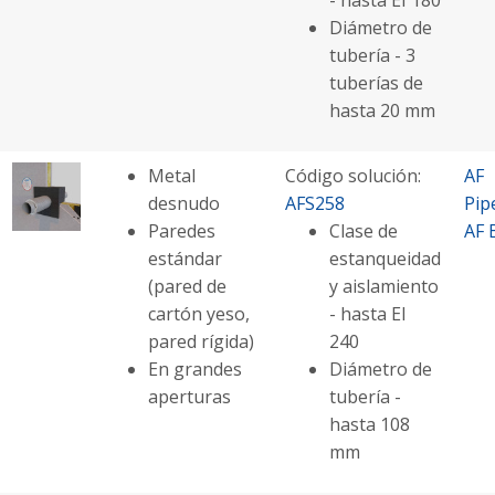
- hasta EI 180
Diámetro de
tubería - 3
tuberías de
hasta 20 mm
Metal
Código solución:
AF
desnudo
AFS258
Pip
Paredes
Clase de
AF 
estándar
estanqueidad
(pared de
y aislamiento
cartón yeso,
- hasta EI
pared rígida)
240
En grandes
Diámetro de
aperturas
tubería -
hasta 108
mm