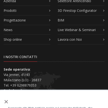
Azienda
Selettore Antincendio
Prodotti
3D Firestop Configurator
Progettazione
BIM
News
Live Webinar & Seminari
Shop online
Lavora con Noi
I NOSTRI CONTATTI
Sede operativa
:
Via Jenner, 41/43
Mulazzano (LO) - 26837
Tel. +39 0298879353
Sede legale
:
×
Via San Siro, 38
Piacenza (PC) - 29121
Il presente sito Web archivia cookie sul computer dell'utente, che