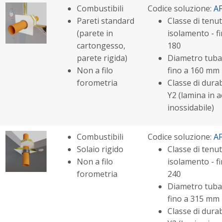
Combustibili
Codice soluzione:
A
Pareti standard
Classe di tenut
(parete in
isolamento - fi
cartongesso,
180
parete rigida)
Diametro tuba
Non a filo
fino a 160 mm
forometria
Classe di durabi
Y2 (lamina in a
inossidabile)
Combustibili
Codice soluzione:
A
Solaio rigido
Classe di tenut
Non a filo
isolamento - fi
forometria
240
Diametro tuba
fino a 315 mm
Classe di durabi