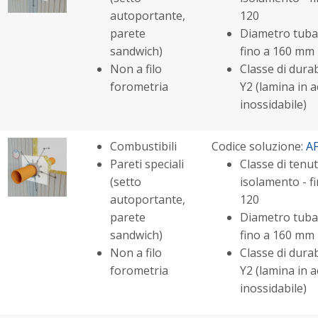
autoportante,
120
parete
Diametro tuba
sandwich)
fino a 160 mm
Non a filo
Classe di durabi
forometria
Y2 (lamina in a
inossidabile)
Combustibili
Codice soluzione:
A
Pareti speciali
Classe di tenut
(setto
isolamento - fi
autoportante,
120
parete
Diametro tuba
sandwich)
fino a 160 mm
Non a filo
Classe di durabi
forometria
Y2 (lamina in a
inossidabile)