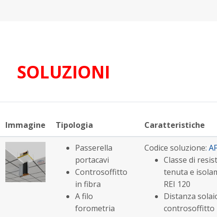
SOLUZIONI
Immagine
Tipologia
Caratteristiche
Passerella
Codice soluzione:
A
portacavi
Classe di resis
Controsoffitto
tenuta e isola
in fibra
REI 120
A filo
Distanza solaio
forometria
controsoffitto 