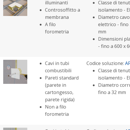
illuminanti
Classe di tenut
Controsoffitto a
isolamento - E
membrana
Diametro cavo
A filo
elettrico - fino
forometria
mm
Dimensioni pl
- fino a 600 x
Cavi in tubi
Codice soluzione:
A
combustibili
Classe di tenut
Pareti standard
isolamento - E
(parete in
Diametro corr
cartongesso,
fino a 32 mm
parete rigida)
Non a filo
forometria