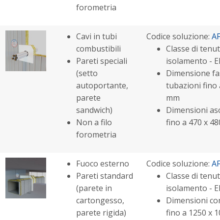
forometria
Cavi in tubi
Codice soluzione:
A
combustibili
Classe di tenu
Pareti speciali
isolamento - E
(setto
Dimensione fas
autoportante,
tubazioni fino 
parete
mm
sandwich)
Dimensioni aso
Non a filo
fino a 470 x 4
forometria
Fuoco esterno
Codice soluzione:
A
Pareti standard
Classe di tenut
(parete in
isolamento - E
cartongesso,
Dimensioni co
parete rigida)
fino a 1250 x