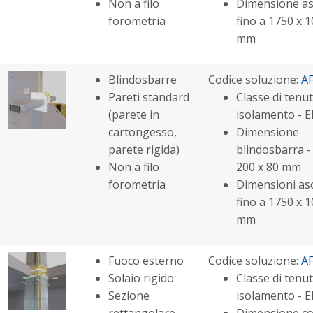
Non a filo
Dimensione as
forometria
fino a 1750 x 
mm
Blindosbarre
Codice soluzione:
A
Pareti standard
Classe di tenut
(parete in
isolamento - E
cartongesso,
Dimensione
parete rigida)
blindosbarra - 
Non a filo
200 x 80 mm
forometria
Dimensioni aso
fino a 1750 x 
mm
Fuoco esterno
Codice soluzione:
A
Solaio rigido
Classe di tenut
Sezione
isolamento - E
rettangolare
Dimensione co