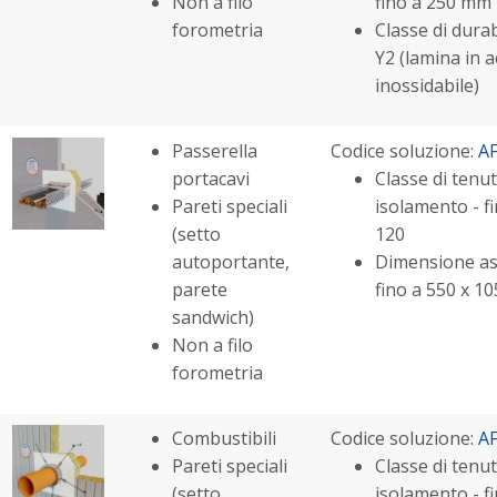
Non a filo
fino a 250 mm
forometria
Classe di durabi
Y2 (lamina in a
inossidabile)
Passerella
Codice soluzione:
A
portacavi
Classe di tenut
Pareti speciali
isolamento - fi
(setto
120
autoportante,
Dimensione as
parete
fino a 550 x 
sandwich)
Non a filo
forometria
Combustibili
Codice soluzione:
A
Pareti speciali
Classe di tenut
(setto
isolamento - fi