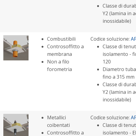
Classe di durabi
Y2 (lamina in a
inossidabile)
Combustibili
Codice soluzione:
A
Controsoffitto a
Classe di tenut
membrana
isolamento - fi
Non a filo
120
forometria
Diametro tuba
fino a 315 mm
Classe di durabi
Y2 (lamina in a
inossidabile)
Metallici
Codice soluzione:
A
coibentati
Classe di tenut
Controsoffitto a
isolamento - E