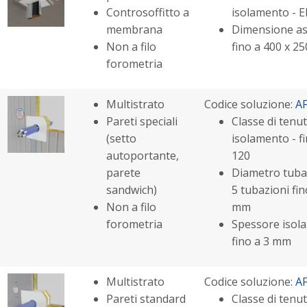
Controsoffitto a
isolamento - E
membrana
Dimensione as
Non a filo
fino a 400 x 
forometria
Multistrato
Codice soluzione:
A
Pareti speciali
Classe di tenut
(setto
isolamento - fi
autoportante,
120
parete
Diametro tuba
sandwich)
5 tubazioni fin
Non a filo
mm
forometria
Spessore isol
fino a 3 mm
Multistrato
Codice soluzione:
A
Pareti standard
Classe di tenut