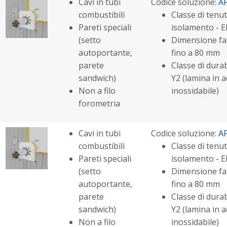
Cavi in tubi
Codice soluzione:
A
combustibili
Classe di tenut
Pareti speciali
isolamento - E
(setto
Dimensione fas
autoportante,
fino a 80 mm
parete
Classe di durabi
sandwich)
Y2 (lamina in a
Non a filo
inossidabile)
forometria
Cavi in tubi
Codice soluzione:
A
combustibili
Classe di tenut
Pareti speciali
isolamento - E
(setto
Dimensione fas
autoportante,
fino a 80 mm
parete
Classe di durabi
sandwich)
Y2 (lamina in a
Non a filo
inossidabile)