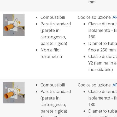
mm
Combustibili
Codice soluzione:
A
Pareti standard
Classe di tenut
(parete in
isolamento - fi
cartongesso,
180
parete rigida)
Diametro tuba
Non a filo
fino a 250 mm
forometria
Classe di durabi
Y2 (lamina in a
inossidabile)
Combustibili
Codice soluzione:
A
Pareti standard
Classe di tenut
(parete in
isolamento - fi
cartongesso,
180
parete rigida)
Diametro tuba