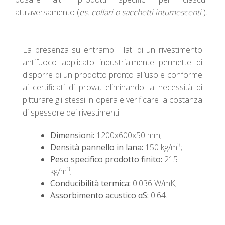
attraversamento (
es. collari o sacchetti intumescenti
).
La presenza su entrambi i lati di un rivestimento
antifuoco applicato industrialmente permette di
disporre di un prodotto pronto all’uso e conforme
ai certificati di prova, eliminando la necessità di
pitturare gli stessi in opera e verificare la costanza
di spessore dei rivestimenti.
Dimensioni:
1200x600x50 mm;
3
Densità pannello in lana:
150 kg/m
;
Peso specifico prodotto finito:
215
3
kg/m
;
Conducibilità termica:
0.036 W/mK;
Assorbimento acustico αS:
0.64.