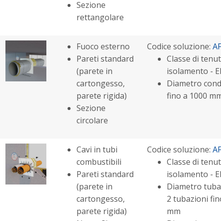
Sezione
rettangolare
Fuoco esterno
Codice soluzione:
A
Pareti standard
Classe di tenut
(parete in
isolamento - E
cartongesso,
Diametro cond
parete rigida)
fino a 1000 m
Sezione
circolare
Cavi in tubi
Codice soluzione:
A
combustibili
Classe di tenut
Pareti standard
isolamento - E
(parete in
Diametro tubaz
cartongesso,
2 tubazioni fin
parete rigida)
mm