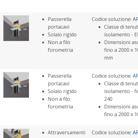
Passerella
Codice soluzione:
A
portacavi
Classe di tenut
Solaio rigido
isolamento - E
Non a filo
Dimensioni aso
forometria
fino a 2000 x 
mm
Passerella
Codice soluzione:
A
portacavi
Classe di tenut
Solaio rigido
isolamento - fi
Non a filo
240
forometria
Dimensioni aso
fino a 2000 x
Attraversamenti
Codice soluzione:
A