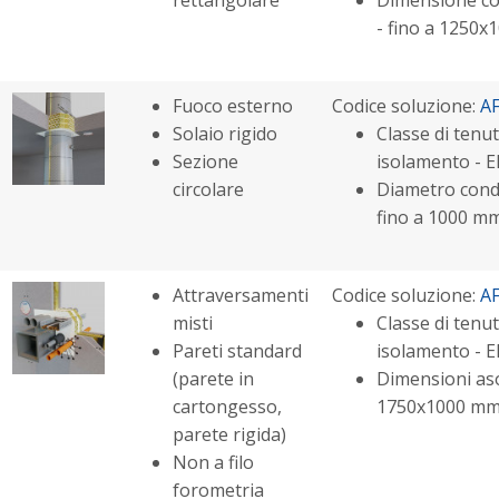
- fino a 1250
Fuoco esterno
Codice soluzione:
A
Solaio rigido
Classe di tenut
Sezione
isolamento - E
circolare
Diametro cond
fino a 1000 m
Attraversamenti
Codice soluzione:
A
misti
Classe di tenut
Pareti standard
isolamento - E
(parete in
Dimensioni aso
cartongesso,
1750x1000 m
parete rigida)
Non a filo
forometria