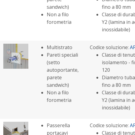
sandwich)
fino a 80 mm
Non a filo
Classe di durabi
forometria
Y2 (lamina in a
inossidabile)
Multistrato
Codice soluzione:
A
Pareti speciali
Classe di tenut
(setto
isolamento - fi
autoportante,
120
parete
Diametro tuba
sandwich)
fino a 80 mm
Non a filo
Classe di durabi
forometria
Y2 (lamina in a
inossidabile)
Passerella
Codice soluzione:
A
portacavi
Classe di tenut