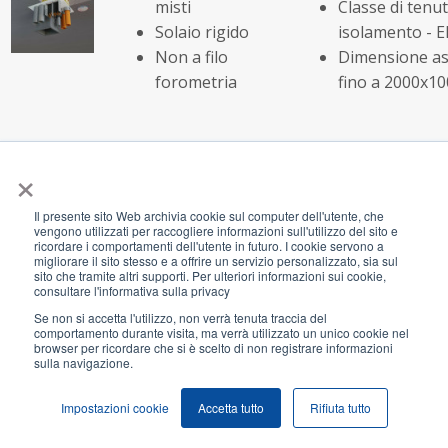
misti
Classe di tenut
Solaio rigido
isolamento - E
Non a filo
Dimensione as
forometria
fino a 2000x
×
Il presente sito Web archivia cookie sul computer dell'utente, che
Cavi in tubi
Codice soluzione:
A
vengono utilizzati per raccogliere informazioni sull'utilizzo del sito e
ricordare i comportamenti dell'utente in futuro. I cookie servono a
combustibili
Classe di tenut
migliorare il sito stesso e a offrire un servizio personalizzato, sia sul
Solaio rigido
isolamento - E
sito che tramite altri supporti. Per ulteriori informazioni sui cookie,
consultare l'informativa sulla privacy
Non a filo
Diametro corr
Se non si accetta l'utilizzo, non verrà tenuta traccia del
forometria
fino a 32 mm
comportamento durante visita, ma verrà utilizzato un unico cookie nel
browser per ricordare che si è scelto di non registrare informazioni
sulla navigazione.
Cavi in tubi
Codice soluzione:
A
Impostazioni cookie
Accetta tutto
Rifiuta tutto
combustibili
Classe di tenut
Solaio rigido
isolamento - E