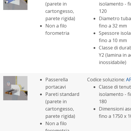
(parete in
isolamento - fi
cartongesso,
120
parete rigida)
Diametro tuba
Non a filo
fino a 32 mm
forometria
Spessore isol
fino a 10 mm
Classe di durabi
Y2 (lamina in a
inossidabile)
Passerella
Codice soluzione:
A
portacavi
Classe di tenut
Pareti standard
isolamento - fi
(parete in
180
cartongesso,
Dimensioni aso
parete rigida)
fino a 1750 x
Non a filo
forometria