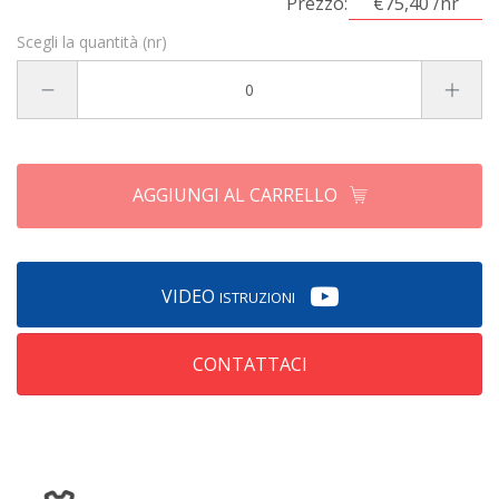
Prezzo:
€75,40 /nr
Scegli la quantità (nr)
AGGIUNGI AL CARRELLO
VIDEO
ISTRUZIONI
CONTATTACI