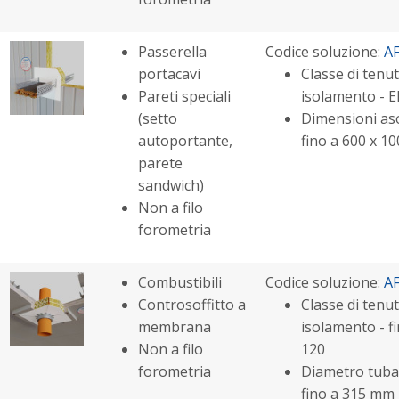
Passerella
Codice soluzione:
A
portacavi
Classe di tenut
Pareti speciali
isolamento - E
(setto
Dimensioni aso
autoportante,
fino a 600 x 
parete
sandwich)
Non a filo
forometria
Combustibili
Codice soluzione:
A
Controsoffitto a
Classe di tenut
membrana
isolamento - fi
Non a filo
120
forometria
Diametro tuba
fino a 315 mm