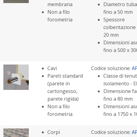
membrana
Diametro tuba
Non a filo
fino a 50 mm
forometria
Spessore
coibentazione -
20 mm
Dimensioni aso
fino a 500 x 3
Cavi
Codice soluzione:
A
Pareti standard
Classe di tenut
(parete in
isolamento - E
cartongesso,
Dimensione fas
parete rigida)
fino a 80 mm
Non a filo
Dimensioni aso
forometria
fino a 1750 x
Corpi
Codice soluzione:
A