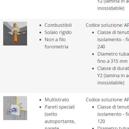
Y2 (lamina in a
inossidabile)
Combustibili
Codice soluzione:
A
Solaio rigido
Classe di tenut
Non a filo
isolamento - fi
forometria
240
Diametro tuba
fino a 315 mm
Classe di durabi
Y2 (lamina in a
inossidabile)
Multistrato
Codice soluzione:
A
Pareti speciali
Classe di tenut
(setto
isolamento - fi
autoportante,
120
parete
Diametro tuba