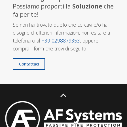
Possiamo proporti la
Soluzione
che
fa per te!
Se non hai trovato quello che cercavi e/o hai
bisogno di ulteriori informazioni, non esitare a
telefonarci al
+39 0298879353
, oppure
compila il form che trovi di seguito
Contattaci