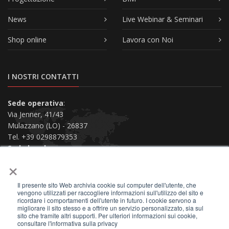
News
Live Webinar & Seminari
Shop online
Lavora con Noi
I NOSTRI CONTATTI
Sede operativa
:
Via Jenner, 41/43
Mulazzano (LO) - 26837
Tel. +39 0298879353
Sede legale
:
×
Via San Siro, 38
Piacenza (PC) - 29121
Il presente sito Web archivia cookie sul computer dell'utente, che
Contattaci
vengono utilizzati per raccogliere informazioni sull'utilizzo del sito e
ricordare i comportamenti dell'utente in futuro. I cookie servono a
migliorare il sito stesso e a offrire un servizio personalizzato, sia sul
sito che tramite altri supporti. Per ulteriori informazioni sui cookie,
consultare l'informativa sulla privacy