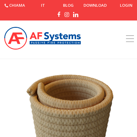
CHIAMA
IT
BLOG
DOWNLOAD
LOGIN
Home
Prodotti
AF Cord