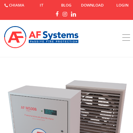
CHIAMA
IT
BLOG
DOWNLOAD
LOGIN
Home
Prodotti
AF M500BJ