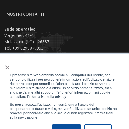
I NOSTRI CONTATTI
Sede operativa
:
Via Jenner, 41/43
Mulazzano (LO) - 26837
Tel. +39 0298879353
Sede legale
:
×
Via San Siro, 38
Piacenza (PC) - 29121
Il presente sito Web archivia cookie sul computer dell'utente, che
Contattaci
vengono utilizzati per raccogliere informazioni sull'utilizzo del sito e
ricordare i comportamenti dell'utente in futuro. I cookie servono a
migliorare il sito stesso e a offrire un servizio personalizzato, sia sul
sito che tramite altri supporti. Per ulteriori informazioni sui cookie,
consultare l'informativa sulla privacy
Se non si accetta l'utilizzo, non verrà tenuta traccia del
2026 © All Rights Reserved.
comportamento durante visita, ma verrà utilizzato un unico cookie nel
browser per ricordare che si è scelto di non registrare informazioni
Privacy Policy
|
Terms of Use
|
Site Map
|
sulla navigazione.
P.IVA 01159730330
|
C.F. 01402660284
|
SDI A4707H7