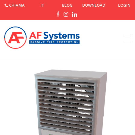
CHIAMA
IT
BLOG
DOWNLOAD
LOGIN
Home
Prodotti
AF M400