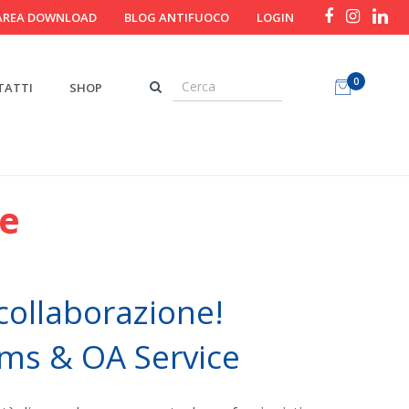
AREA DOWNLOAD
BLOG ANTIFUOCO
LOGIN
0
TATTI
SHOP
ce
ollaborazione!
ms & OA Service