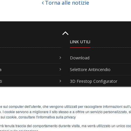
Torna alle notizie
LINK UTILI
Download
a
Selettore Antincendio
ti
3D Firestop Configurator
tazione
BIM
Live Webinar & Seminari
e sul computer dell'utente, che vengono utilizzati per raccogliere informazioni sull'uti
 I cookie servono a migliorare il sito stesso e a offrire un servizio personalizzato, sia
nline
Lavora con Noi
 sui cookie, consultare l'informativa sulla privacy
verrà tenuta traccia del comportamento durante visita, ma verrà utilizzato un unico c
mazioni sulla navigazione.