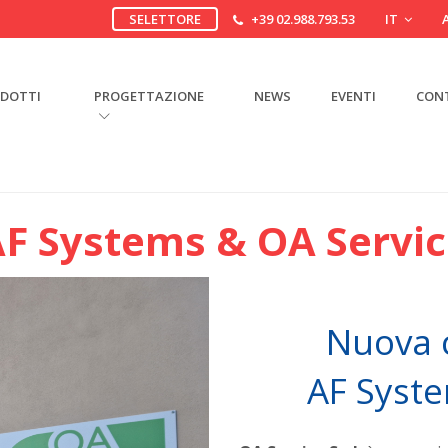
SELETTORE
+39 02.988.793.53
IT
DOTTI
PROGETTAZIONE
NEWS
EVENTI
CON
F Systems & OA Servi
Nuova c
AF Syste