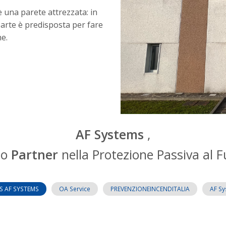
è una parete attrezzata: in
 parte è predisposta per fare
he.
AF Systems
,
uo
Partner
nella Protezione Passiva al 
S AF SYSTEMS
OA Service
PREVENZIONEINCENDITALIA
AF S